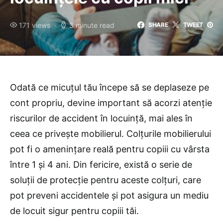
171 views
3 minute read
SHARE
TWEET
Odată ce micuțul tău începe să se deplaseze pe
cont propriu, devine important să acorzi atenție
riscurilor de accident în locuință, mai ales în
ceea ce privește mobilierul. Colțurile mobilierului
pot fi o amenințare reală pentru copiii cu vârsta
între 1 și 4 ani. Din fericire, există o serie de
soluții de protecție pentru aceste colțuri, care
pot preveni accidentele și pot asigura un mediu
de locuit sigur pentru copiii tăi.