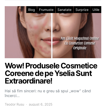
Blog
Frumuste
Sanatate
Surprize
Utile
Wow! Produsele Cosmetice
Coreene de pe Yselia Sunt
Extraordinare!
Hai să fim sinceri: nu e greu să spui „wow” când
încerci…
Teodor Rusu
august 6, 2025