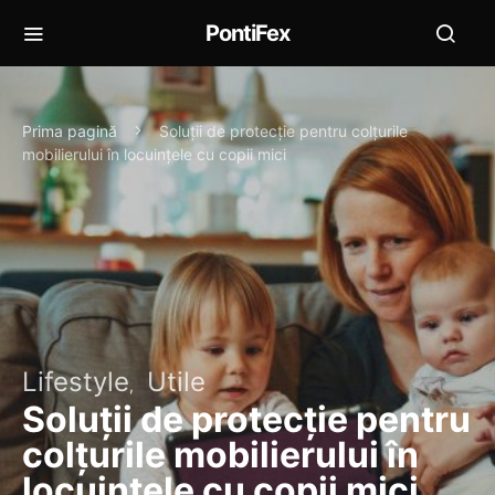
PontiFex
Prima pagină
Soluții de protecție pentru colțurile
mobilierului în locuințele cu copii mici
Lifestyle
Utile
Soluții de protecție pentru
colțurile mobilierului în
locuințele cu copii mici