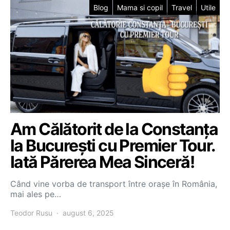
Blog
Mama si copil
Travel
Utile
Am Călătorit de la Constanța
la București cu Premier Tour.
Iată Părerea Mea Sinceră!
Când vine vorba de transport între orașe în România,
mai ales pe…
Teodor Rusu
august 6, 2025