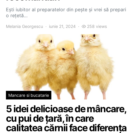
Ești iubitor al preparatelor din pește și vrei să prepari
o rețetă…
Melania Georgescu
iunie 21, 2024
258 views
Mancare si bucatarie
5 idei delicioase de mâncare,
cu pui de țară, în care
calitatea cărnii face diferența