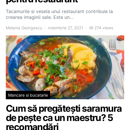
Tacamurile si vesela unui restaurant contribuie la
crearea imaginii sale. Este un…
Melania Georgescu
noiembrie 27, 2021
274 views
Mancare si bucatarie
Cum să pregătești saramura
de pește ca un maestru? 5
recomandări