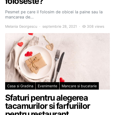
foloseste?
Pesmet pe care il folosim de obicei la paine sau la
mancarea de…
Melania Georgescu
septembrie 28, 2021
308 views
Casa si Gradina
Evenimente
Mancare si bucatarie
Sfaturi pentru alegerea
tacamurilor si farfuriilor
pentru restaurant