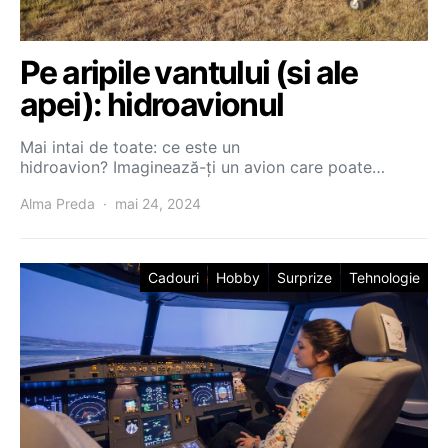
Pe aripile vantului (si ale
apei): hidroavionul
Mai intai de toate: ce este un
hidroavion? Imaginează-ți un avion care poate…
Alma Preda
mai 24, 2024
Cadouri
Hobby
Surprize
Tehnologie