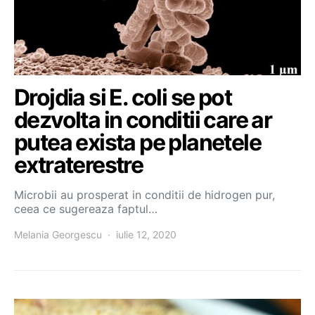
Drojdia si E. coli se pot
dezvolta in conditii care ar
putea exista pe planetele
extraterestre
Microbii au prosperat in conditii de hidrogen pur,
ceea ce sugereaza faptul…
Melania Georgescu
iulie 12, 2020