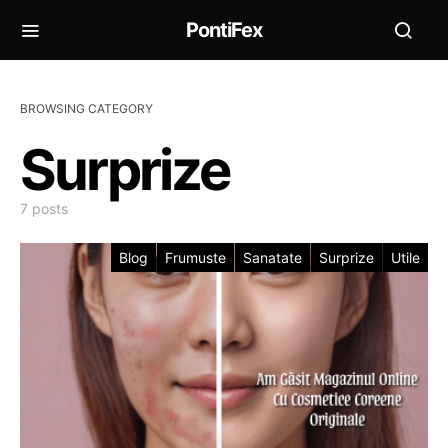
PontiFex
BROWSING CATEGORY
Surprize
7 posts
Blog
Frumuste
Sanatate
Surprize
Utile