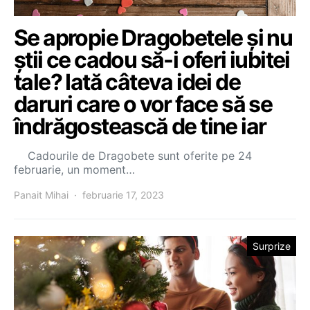
Se apropie Dragobetele și nu
știi ce cadou să-i oferi iubitei
tale? Iată câteva idei de
daruri care o vor face să se
îndrăgostească de tine iar
Cadourile de Dragobete sunt oferite pe 24
februarie, un moment…
Panait Mihai
februarie 17, 2023
Surprize