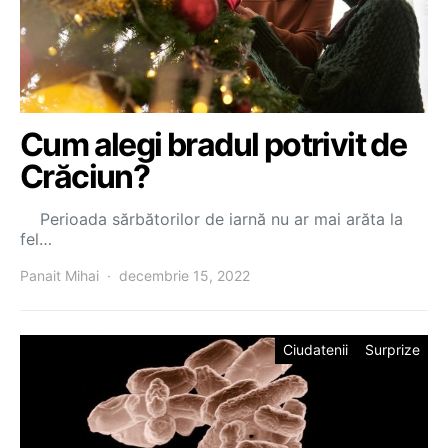
Cum alegi bradul potrivit de
Crăciun?
Perioada sărbătorilor de iarnă nu ar mai arăta la
fel…
Panait Mihai
decembrie 15, 2022
Ciudatenii
Surprize