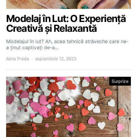
Modelaj în Lut: O Experiență
Creativă și Relaxantă
Modelajul în lut? Ah, acea tehnică străveche care ne-
a ținut captivați de-a…
Alma Preda
septembrie 12, 2023
Surprize