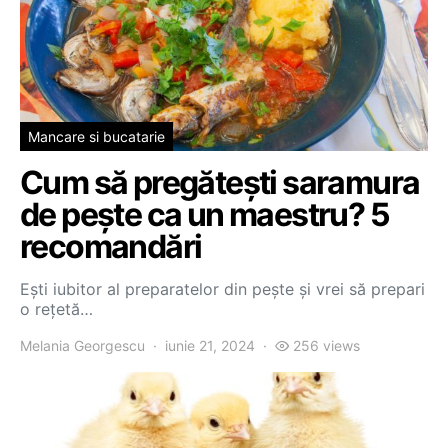
Mancare si bucatarie
Cum să pregătești saramura
de pește ca un maestru? 5
recomandări
Ești iubitor al preparatelor din pește și vrei să prepari
o rețetă…
Melania Georgescu
iunie 21, 2024
256 views