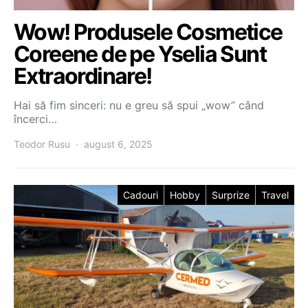
Wow! Produsele Cosmetice
Coreene de pe Yselia Sunt
Extraordinare!
Hai să fim sinceri: nu e greu să spui „wow” când
încerci…
Teodor Rusu
august 6, 2025
Cadouri
Hobby
Surprize
Travel