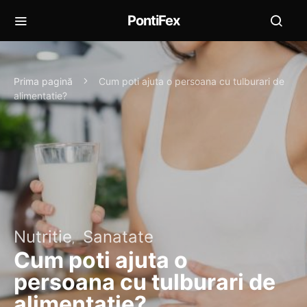
PontiFex
Prima pagină
Cum poti ajuta o persoana cu tulburari de
alimentatie?
Nutritie
Sanatate
Cum poti ajuta o
persoana cu tulburari de
alimentatie?