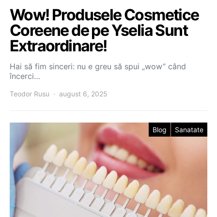
Wow! Produsele Cosmetice
Coreene de pe Yselia Sunt
Extraordinare!
Hai să fim sinceri: nu e greu să spui „wow” când
încerci…
Teodor Rusu
august 6, 2025
Blog
Sanatate