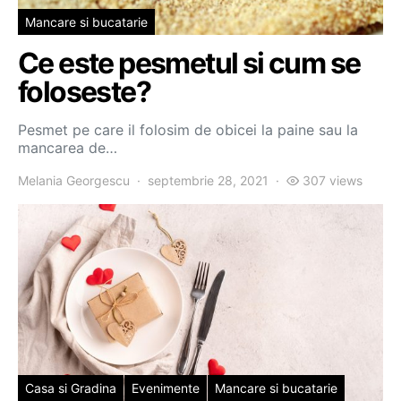
Mancare si bucatarie
Ce este pesmetul si cum se
foloseste?
Pesmet pe care il folosim de obicei la paine sau la
mancarea de…
Melania Georgescu
septembrie 28, 2021
307 views
Casa si Gradina
Evenimente
Mancare si bucatarie