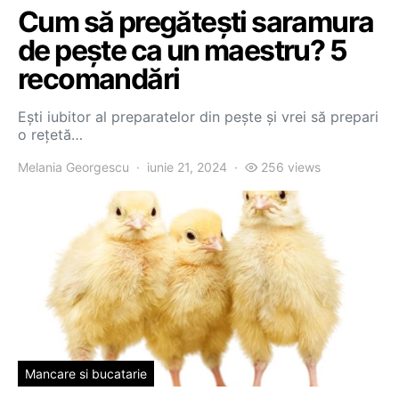
Cum să pregătești saramura
de pește ca un maestru? 5
recomandări
Ești iubitor al preparatelor din pește și vrei să prepari
o rețetă…
Melania Georgescu
iunie 21, 2024
256 views
Mancare si bucatarie