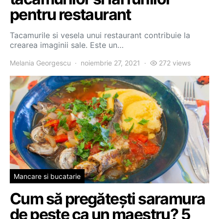
pentru restaurant
Tacamurile si vesela unui restaurant contribuie la
crearea imaginii sale. Este un…
Melania Georgescu
noiembrie 27, 2021
272 views
Mancare si bucatarie
Cum să pregătești saramura
de pește ca un maestru? 5