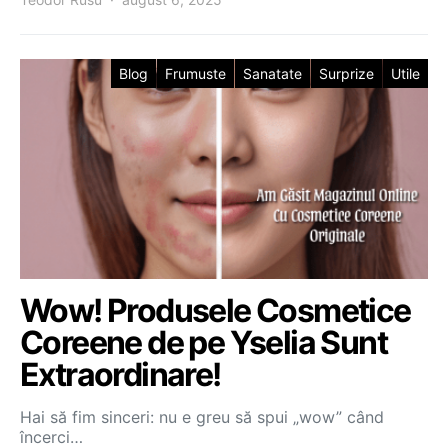
Blog
Frumuste
Sanatate
Surprize
Utile
Wow! Produsele Cosmetice
Coreene de pe Yselia Sunt
Extraordinare!
Hai să fim sinceri: nu e greu să spui „wow” când
încerci…