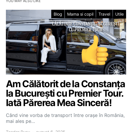
YOU MAY ALSO LIKE
Blog
Mama si copil
Travel
Utile
Am Călătorit de la Constanța
la București cu Premier Tour.
Iată Părerea Mea Sinceră!
Când vine vorba de transport între orașe în România,
mai ales pe…
Teodor Rusu
august 6, 2025