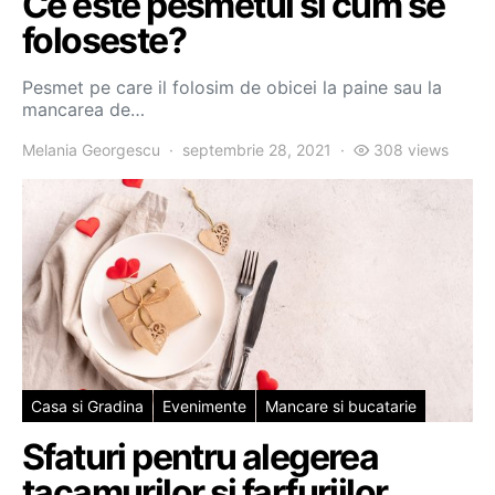
Ce este pesmetul si cum se
foloseste?
Pesmet pe care il folosim de obicei la paine sau la
mancarea de…
Melania Georgescu
septembrie 28, 2021
308 views
Casa si Gradina
Evenimente
Mancare si bucatarie
Sfaturi pentru alegerea
tacamurilor si farfuriilor