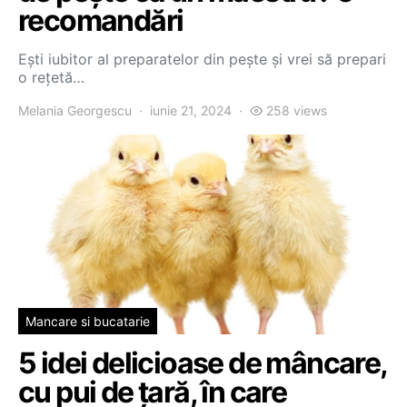
recomandări
Ești iubitor al preparatelor din pește și vrei să prepari
o rețetă…
Melania Georgescu
iunie 21, 2024
258 views
Mancare si bucatarie
5 idei delicioase de mâncare,
cu pui de țară, în care