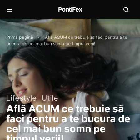
PontiFex
Prima pagină
Află ACUM ce trebuie să faci pentru a te
bucura de cel mai bun somn pe timpul verii!
Lifestyle
Utile
Află ACUM ce trebuie să
faci pentru a te bucura de
cel mai bun somn pe
timpul verii!