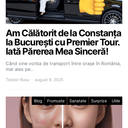
Am Călătorit de la Constanța
la București cu Premier Tour.
Iată Părerea Mea Sinceră!
Când vine vorba de transport între orașe în România,
mai ales pe…
Teodor Rusu
august 6, 2025
Blog
Frumuste
Sanatate
Surprize
Utile