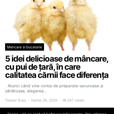
Mancare si bucatarie
5 idei delicioase de mâncare,
cu pui de țară, în care
calitatea cărnii face diferența
Atunci când vine vorba de preparate savuroase și
sănătoase, alegerea…
Teodor Rusu
martie 26, 2025
247 views