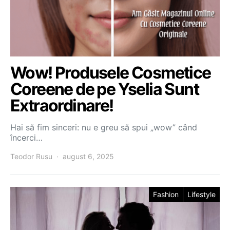
Wow! Produsele Cosmetice
Coreene de pe Yselia Sunt
Extraordinare!
Hai să fim sinceri: nu e greu să spui „wow” când
încerci…
Teodor Rusu
august 6, 2025
Fashion
Lifestyle