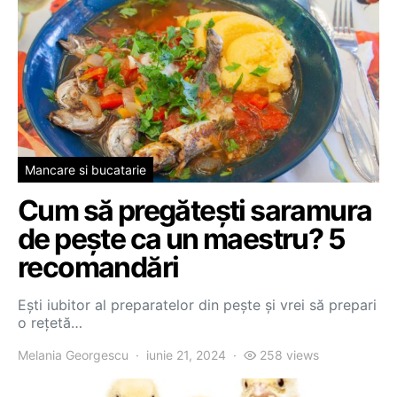
Mancare si bucatarie
Cum să pregătești saramura
de pește ca un maestru? 5
recomandări
Ești iubitor al preparatelor din pește și vrei să prepari
o rețetă…
Melania Georgescu
iunie 21, 2024
258 views