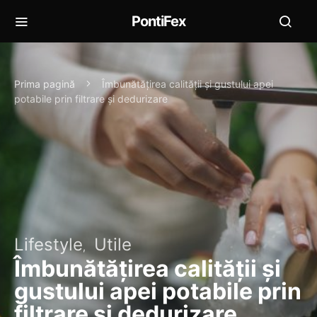
PontiFex
Prima pagină
Îmbunătățirea calității și gustului apei
potabile prin filtrare și dedurizare
Lifestyle
Utile
Îmbunătățirea calității și
gustului apei potabile prin
filtrare și dedurizare