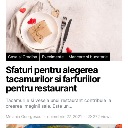
Casa si Gradina
Evenimente
Mancare si bucatarie
Sfaturi pentru alegerea
tacamurilor si farfuriilor
pentru restaurant
Tacamurile si vesela unui restaurant contribuie la
crearea imaginii sale. Este un…
Melania Georgescu
noiembrie 27, 2021
272 views