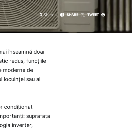
0
Shares
SHARE
TWEET
 mai înseamnă doar
ic redus, funcțiile
le moderne de
 locuinței sau al
er condiționat
 importanți: suprafața
ogia inverter,