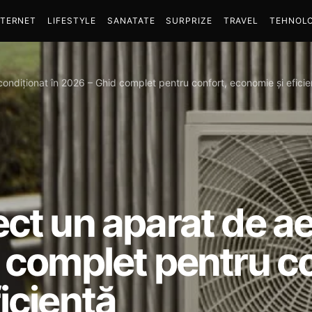
NTERNET
LIFESTYLE
SANATATE
SURPRIZE
TRAVEL
TEHNOLO
ondiționat în 2026 – Ghid complet pentru confort, economie și eficie
ct un aparat de ae
 complet pentru co
iciență