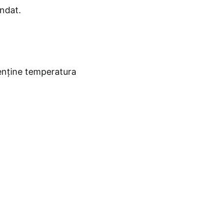
andat.
enține temperatura