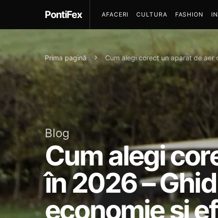
PontiFex
AFACERI
CULTURA
FASHION
I
Prima pagină
Cum alegi corect un aparat de aer c
Blog
Cum alegi core
în 2026 – Ghid
economie și ef