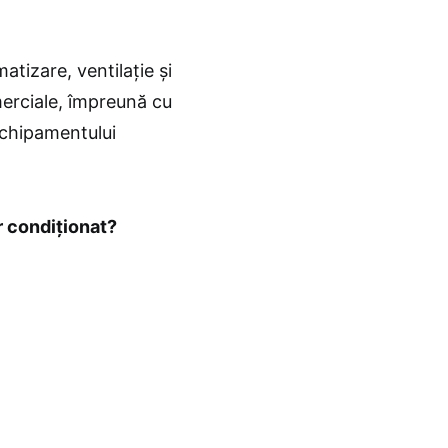
atizare, ventilație și
merciale, împreună cu
echipamentului
r condiționat?