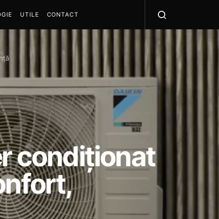
GIE
UTILE
CONTACT
nță
r condiționat
nfort,