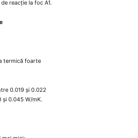
 de reacție la foc A1.
le
a termică foarte
ntre 0.019 și 0.022
30 și 0.045 W/mK.