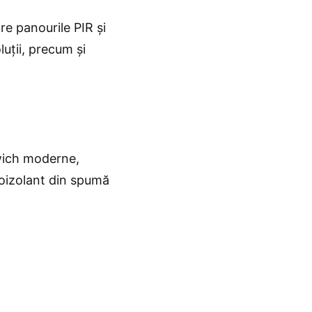
tre panourile PIR și
luții, precum și
wich moderne,
moizolant din spumă