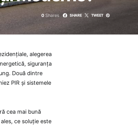
0
Shares
SHARE
TWEET
ezidențiale, alegerea
energetică, siguranța
 lung. Două dintre
miez PIR și sistemele
eră cea mai bună
 ales, ce soluție este