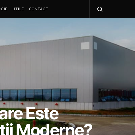
GIE
UTILE
CONTACT
are Este
ții Moderne?