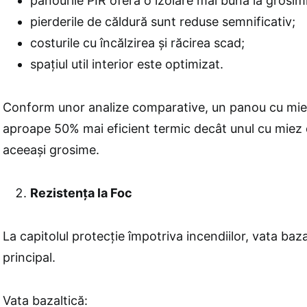
panourile PIR oferă o izolare mai bună la grosimi
pierderile de căldură sunt reduse semnificativ;
costurile cu încălzirea și răcirea scad;
spațiul util interior este optimizat.
Conform unor analize comparative, un panou cu miez
aproape 50% mai eficient termic decât unul cu miez 
aceeași grosime.
Rezistența la Foc
La capitolul protecție împotriva incendiilor, vata baza
principal.
Vata bazaltică: