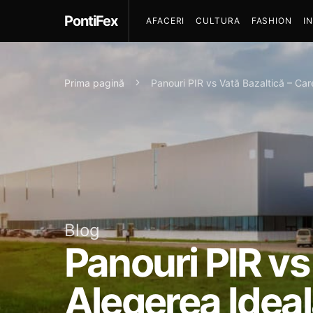
PontiFex
AFACERI
CULTURA
FASHION
I
Prima pagină
Panouri PIR vs Vată Bazaltică – Ca
Blog
Panouri PIR vs
Alegerea Idea