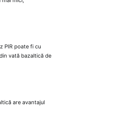
 mai mici;
 PIR poate fi cu
din vată bazaltică de
ltică are avantajul