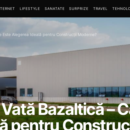
NTERNET
LIFESTYLE
SANATATE
SURPRIZE
TRAVEL
TEHNOLO
re Este Alegerea Ideală pentru Construcții Moderne?
 Vată Bazaltică – C
lă pentru Construc