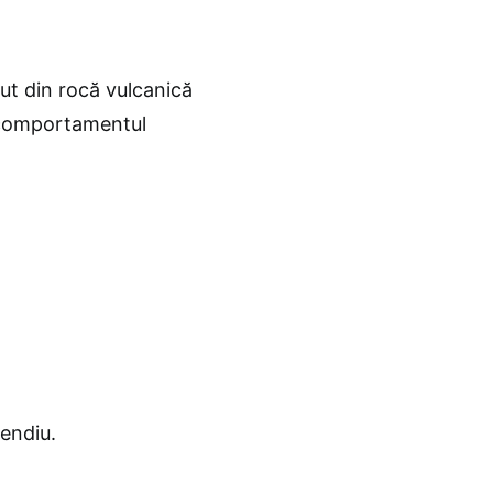
nut din rocă vulcanică
u comportamentul
cendiu.