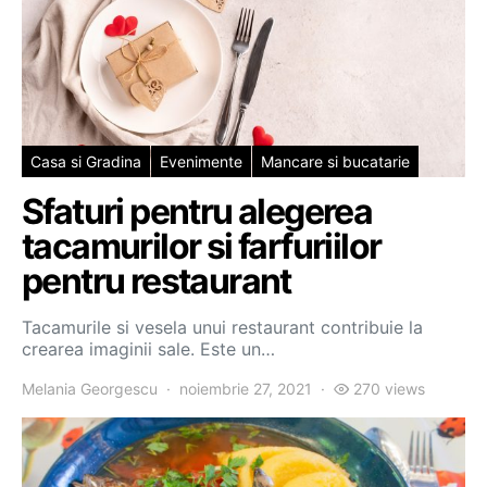
Casa si Gradina
Evenimente
Mancare si bucatarie
Sfaturi pentru alegerea
tacamurilor si farfuriilor
pentru restaurant
Tacamurile si vesela unui restaurant contribuie la
crearea imaginii sale. Este un…
Melania Georgescu
noiembrie 27, 2021
270 views