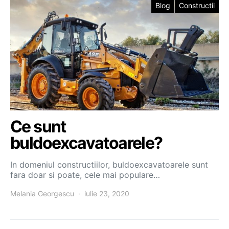
Blog
Constructii
Ce sunt
buldoexcavatoarele?
In domeniul constructiilor, buldoexcavatoarele sunt
fara doar si poate, cele mai populare…
Melania Georgescu
iulie 23, 2020