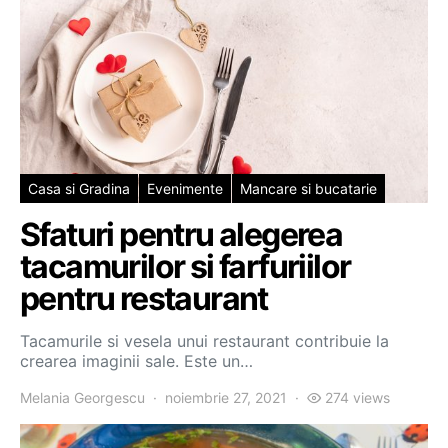
Casa si Gradina
Evenimente
Mancare si bucatarie
Sfaturi pentru alegerea
tacamurilor si farfuriilor
pentru restaurant
Tacamurile si vesela unui restaurant contribuie la
crearea imaginii sale. Este un…
Melania Georgescu
noiembrie 27, 2021
274 views