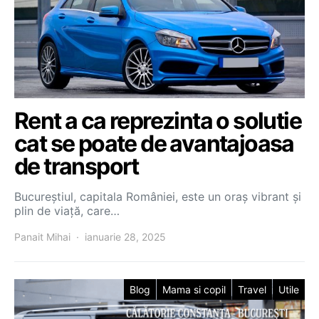
Rent a ca reprezinta o solutie
cat se poate de avantajoasa
de transport
Bucureștiul, capitala României, este un oraș vibrant și
plin de viață, care…
Panait Mihai
ianuarie 28, 2025
Blog
Mama si copil
Travel
Utile