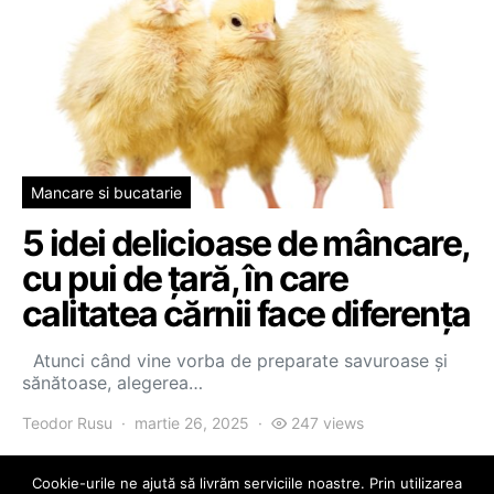
Mancare si bucatarie
5 idei delicioase de mâncare,
cu pui de țară, în care
calitatea cărnii face diferența
Atunci când vine vorba de preparate savuroase și
sănătoase, alegerea…
Teodor Rusu
martie 26, 2025
247 views
Cookie-urile ne ajută să livrăm serviciile noastre. Prin utilizarea