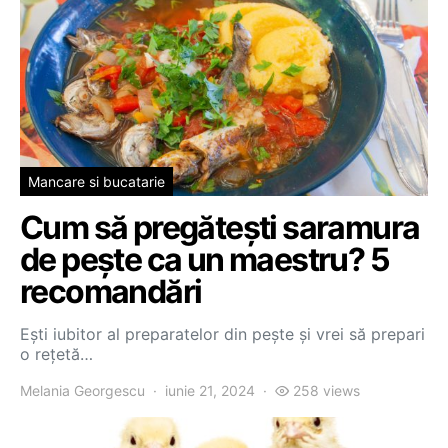
Mancare si bucatarie
Cum să pregătești saramura
de pește ca un maestru? 5
recomandări
Ești iubitor al preparatelor din pește și vrei să prepari
o rețetă…
Melania Georgescu
iunie 21, 2024
258 views