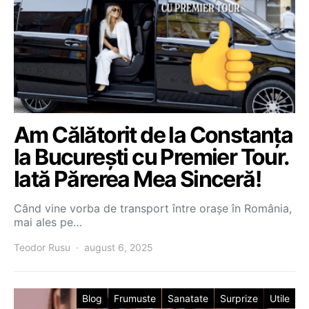
Am Călătorit de la Constanța
la București cu Premier Tour.
Iată Părerea Mea Sinceră!
Când vine vorba de transport între orașe în România,
mai ales pe…
Teodor Rusu
august 6, 2025
Blog
Frumuste
Sanatate
Surprize
Utile