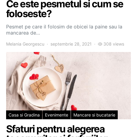
Ce este pesmetul si cum se
foloseste?
Pesmet pe care il folosim de obicei la paine sau la
mancarea de…
Melania Georgescu
septembrie 28, 2021
308 views
Casa si Gradina
Evenimente
Mancare si bucatarie
Sfaturi pentru alegerea