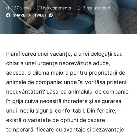
167 views
No comments
3 minute read
SHARE
TWEET
Planificarea unei vacanțe, a unei delegații sau
chiar a unei urgențe neprevăzute aduce,
adesea, o dilemă majoră pentru proprietarii de
animale de companie: unde își vor lăsa prietenii
necuvântători? Lăsarea animalului de companie
în grija cuiva necesită încredere și asigurarea
unui mediu sigur și confortabil. Din fericire,
există o varietate de opțiuni de cazare
temporară, fiecare cu avantaje și dezavantaje