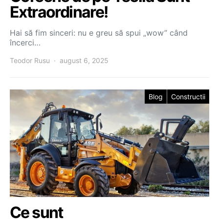
Extraordinare!
Hai să fim sinceri: nu e greu să spui „wow” când
încerci…
Teodor Rusu
august 6, 2025
Blog
Constructii
Ce sunt