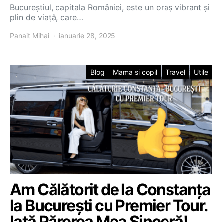
Bucureștiul, capitala României, este un oraș vibrant și
plin de viață, care…
Panait Mihai
ianuarie 28, 2025
Blog
Mama si copil
Travel
Utile
Am Călătorit de la Constanța
la București cu Premier Tour.
Iată Părerea Mea Sinceră!