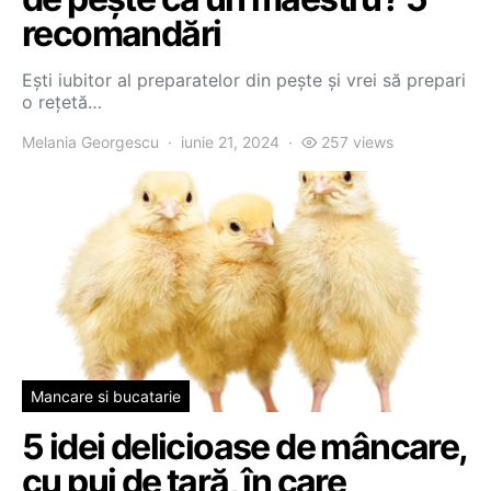
recomandări
Ești iubitor al preparatelor din pește și vrei să prepari
o rețetă…
Melania Georgescu
iunie 21, 2024
257 views
Mancare si bucatarie
5 idei delicioase de mâncare,
cu pui de țară, în care