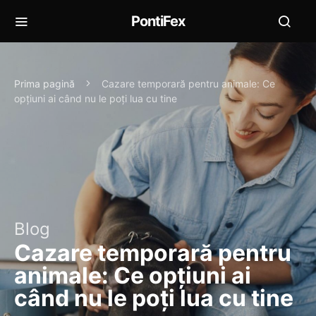
PontiFex
Prima pagină
Cazare temporară pentru animale: Ce
opțiuni ai când nu le poți lua cu tine
Blog
Cazare temporară pentru
animale: Ce opțiuni ai
când nu le poți lua cu tine