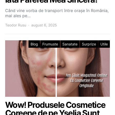
Când vine vorba de transport între orașe în România,
mai ales pe…
Teodor Rusu
august 6, 2025
Blog
Frumuste
Sanatate
Surprize
Utile
Wow! Produsele Cosmetice
Coreene de pe Yselia Sunt