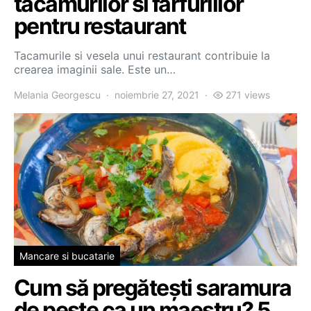
tacamurilor si farfuriilor
pentru restaurant
Tacamurile si vesela unui restaurant contribuie la
crearea imaginii sale. Este un…
Melania Georgescu
noiembrie 27, 2021
271 views
Mancare si bucatarie
Cum să pregătești saramura
de pește ca un maestru? 5