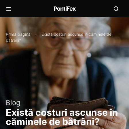
PontiFex
Prima pagină
Există costuri ascunse în căminele de
bătrâni?
Blog
Există costuri ascunse în
căminele de bătrâni?