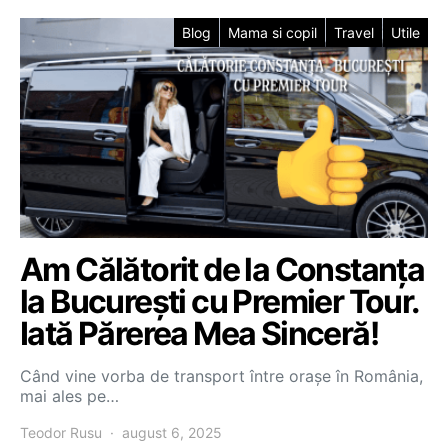
Blog
Mama si copil
Travel
Utile
Am Călătorit de la Constanța
la București cu Premier Tour.
Iată Părerea Mea Sinceră!
Când vine vorba de transport între orașe în România,
mai ales pe…
Teodor Rusu
august 6, 2025