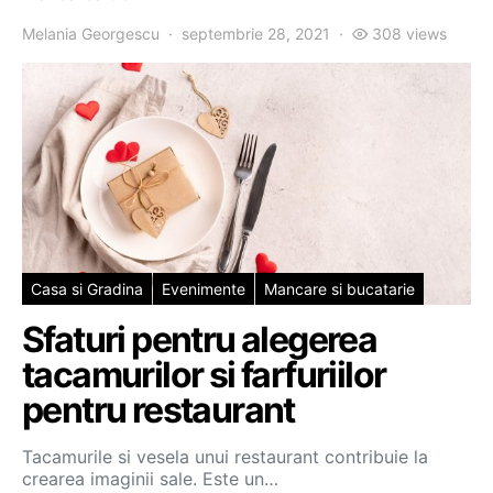
Melania Georgescu
septembrie 28, 2021
308 views
Casa si Gradina
Evenimente
Mancare si bucatarie
Sfaturi pentru alegerea
tacamurilor si farfuriilor
pentru restaurant
Tacamurile si vesela unui restaurant contribuie la
crearea imaginii sale. Este un…