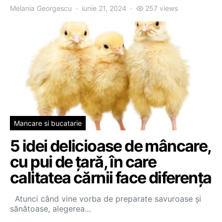
Melania Georgescu
iunie 21, 2024
257 views
Mancare si bucatarie
5 idei delicioase de mâncare,
cu pui de țară, în care
calitatea cărnii face diferența
Atunci când vine vorba de preparate savuroase și
sănătoase, alegerea…