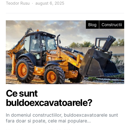
Teodor Rusu
august 6, 2025
Blog
Constructii
Ce sunt
buldoexcavatoarele?
In domeniul constructiilor, buldoexcavatoarele sunt
fara doar si poate, cele mai populare…