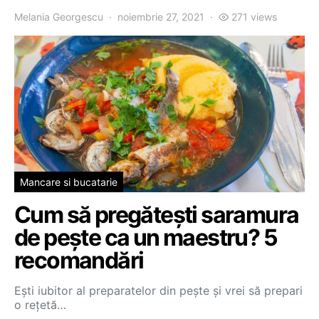
Melania Georgescu
noiembrie 27, 2021
271 views
Mancare si bucatarie
Cum să pregătești saramura
de pește ca un maestru? 5
recomandări
Ești iubitor al preparatelor din pește și vrei să prepari
o rețetă…