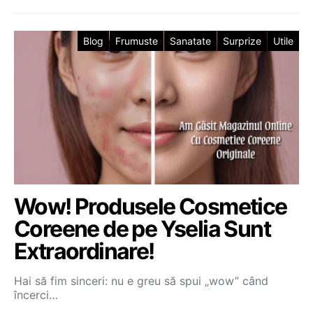
Blog
Frumuste
Sanatate
Surprize
Utile
Wow! Produsele Cosmetice
Coreene de pe Yselia Sunt
Extraordinare!
Hai să fim sinceri: nu e greu să spui „wow” când
încerci…