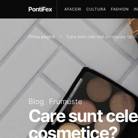
PontiFex
AFACERI
CULTURA
FASHION
I
Prima pagină
Care sunt cele mai cunoscute tipur
Blog
Frumuste
Care sunt cele
cosmetice?