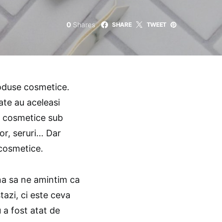
0
Shares
SHARE
TWEET
roduse cosmetice.
ate au aceleasi
e cosmetice sub
or, seruri… Dar
 cosmetice.
una sa ne amintim ca
azi, ci este ceva
 a fost atat de