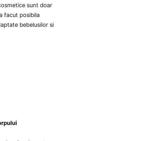
 cosmetice sunt doar
 a facut posibila
ptate bebelusilor si
orpului