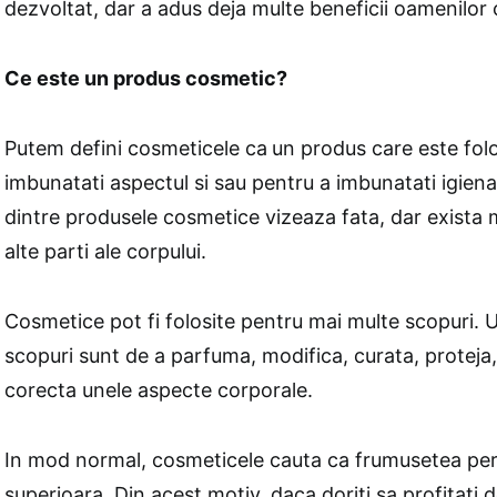
dezvoltat, dar a adus deja multe beneficii oamenilor c
Ce este un produs cosmetic?
Putem defini cosmeticele ca
un produs care este folo
imbunatati aspectul si sau pentru a imbunatati igien
dintre produsele cosmetice vizeaza fata, dar exista m
alte parti ale corpului.
Cosmetice pot fi folosite pentru mai multe scopuri. 
scopuri sunt de a parfuma, modifica, curata, proteja
corecta unele aspecte corporale.
In mod normal, cosmeticele cauta ca frumusetea per
superioara. Din acest motiv, daca doriti sa profitati d