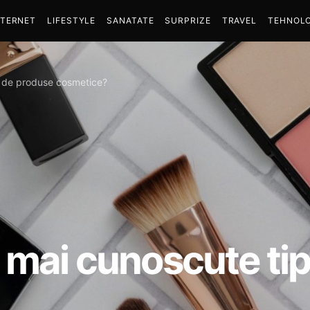
NTERNET
LIFESTYLE
SANATATE
SURPRIZE
TRAVEL
TEHNOLO
i de produse cosmetice?
 mai cunoscute ti