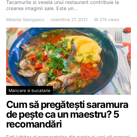
Tacamurile si vesela unui restaurant contribuie la
crearea imaginii sale. Este un…
Melania Georgescu
noiembrie 27, 2021
274 views
Mancare si bucatarie
Cum să pregătești saramura
de pește ca un maestru? 5
recomandări