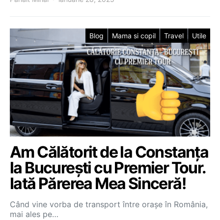
Blog
Mama si copil
Travel
Utile
Am Călătorit de la Constanța
la București cu Premier Tour.
Iată Părerea Mea Sinceră!
Când vine vorba de transport între orașe în România,
mai ales pe…