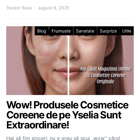
Teodor Rusu
august 6, 2025
Blog
Frumuste
Sanatate
Surprize
Utile
Wow! Produsele Cosmetice
Coreene de pe Yselia Sunt
Extraordinare!
Hai să fim sinceri: nu e greu să spui „wow” când