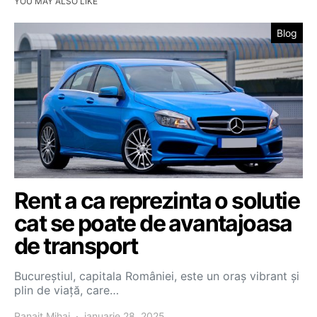
YOU MAY ALSO LIKE
Blog
Rent a ca reprezinta o solutie
cat se poate de avantajoasa
de transport
Bucureștiul, capitala României, este un oraș vibrant și
plin de viață, care…
Panait Mihai
ianuarie 28, 2025