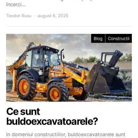
încerci…
Teodor Rusu
august 6, 2025
Blog
Constructii
Ce sunt
buldoexcavatoarele?
In domeniul constructiilor, buldoexcavatoarele sunt