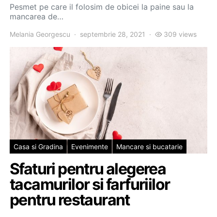
Pesmet pe care il folosim de obicei la paine sau la
mancarea de…
Melania Georgescu
septembrie 28, 2021
309 views
Casa si Gradina
Evenimente
Mancare si bucatarie
Sfaturi pentru alegerea
tacamurilor si farfuriilor
pentru restaurant