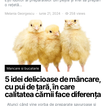
Ești iubitor al preparatelor din pește și vrei să prepari
o rețetă…
Melania Georgescu
iunie 21, 2024
258 views
Mancare si bucatarie
5 idei delicioase de mâncare,
cu pui de țară, în care
calitatea cărnii face diferența
Atunci când vine vorba de preparate savuroase și