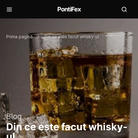
PontiFex
Prima pagină
Din ce este facut whisky-ul
Blog
Din ce este facut whisky-
ul