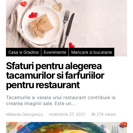
Casa si Gradina
Evenimente
Mancare si bucatarie
Sfaturi pentru alegerea
tacamurilor si farfuriilor
pentru restaurant
Tacamurile si vesela unui restaurant contribuie la
crearea imaginii sale. Este un…
Melania Georgescu
noiembrie 27, 2021
274 views