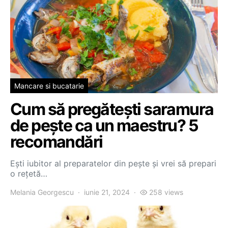
Mancare si bucatarie
Cum să pregătești saramura
de pește ca un maestru? 5
recomandări
Ești iubitor al preparatelor din pește și vrei să prepari
o rețetă…
Melania Georgescu
iunie 21, 2024
258 views