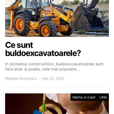
Ce sunt
buldoexcavatoarele?
In domeniul constructiilor, buldoexcavatoarele sunt
fara doar si poate, cele mai populare…
Melania Georgescu
iulie 23, 2020
Mama si copil
Utile