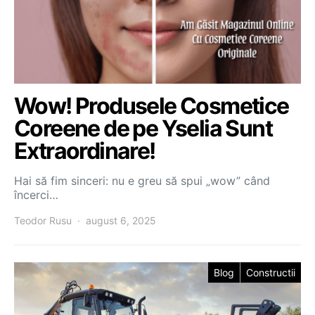
Wow! Produsele Cosmetice
Coreene de pe Yselia Sunt
Extraordinare!
Hai să fim sinceri: nu e greu să spui „wow” când
încerci…
Teodor Rusu
august 6, 2025
Blog
Constructii