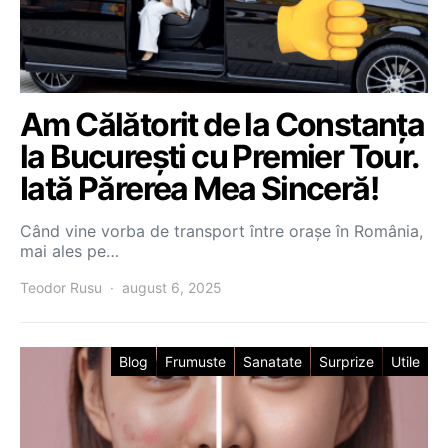
Am Călătorit de la Constanța
la București cu Premier Tour.
Iată Părerea Mea Sinceră!
Când vine vorba de transport între orașe în România,
mai ales pe…
Teodor Rusu
august 6, 2025
Blog
Frumuste
Sanatate
Surprize
Utile