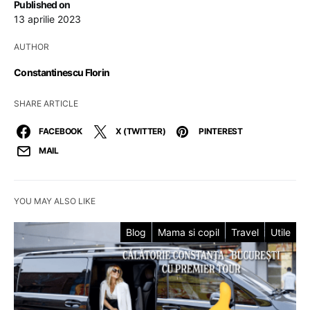
Published on
13 aprilie 2023
AUTHOR
Constantinescu Florin
SHARE ARTICLE
FACEBOOK
X (TWITTER)
PINTEREST
MAIL
YOU MAY ALSO LIKE
Blog
Mama si copil
Travel
Utile