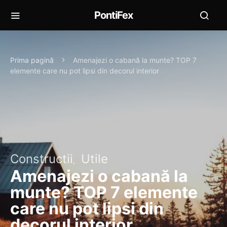
PontiFex
Prima pagină
Amenajezi o cabană la munte? TOP 7
elemente care nu pot lipsi din decorul interior
Constructii
Utile
Amenajezi o cabană la
munte? TOP 7 elemente
care nu pot lipsi din
decorul interior