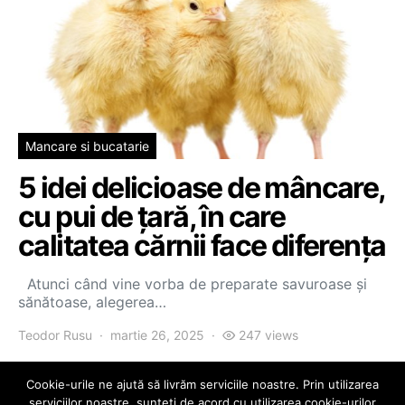
Mancare si bucatarie
5 idei delicioase de mâncare,
cu pui de țară, în care
calitatea cărnii face diferența
Atunci când vine vorba de preparate savuroase și
sănătoase, alegerea…
Teodor Rusu
martie 26, 2025
247 views
Cookie-urile ne ajută să livrăm serviciile noastre. Prin utilizarea
serviciilor noastre, sunteți de acord cu utilizarea cookie-urilor