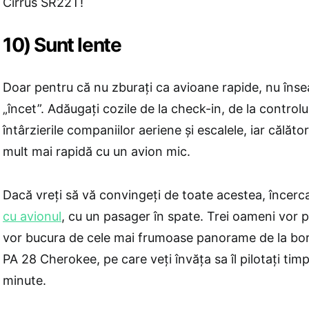
Cirrus SR22T!
10) Sunt lente
Doar pentru că nu zburați ca avioane rapide, nu îns
„încet”. Adăugați cozile de la check-in, de la controlul
întârzierile companiilor aeriene și escalele, iar călător
mult mai rapidă cu un avion mic.
Dacă vreţi să vă convingeţi de toate acestea, încerc
cu avionul
,
cu un pasager în spate. Trei oameni vor pri
vor bucura de cele mai frumoase panorame de la bor
PA 28 Cherokee, pe care veţi învăţa sa îl pilotaţi ti
minute.