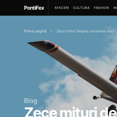
PontiFex
AFACERI
CULTURA
FASHION
I
Prima pagină
Zece mituri despre avioanele mici
Blog
Zece mituri de