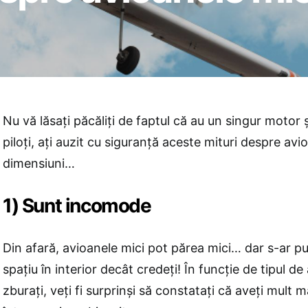
Nu vă lăsați păcăliți de faptul că au un singur motor ș
piloţi, aţi auzit cu siguranţă aceste mituri despre avi
dimensiuni…
1) Sunt incomode
Din afară, avioanele mici pot părea mici… dar s-ar pu
spațiu în interior decât credeţi! În funcție de tipul de
zburați, veți fi surprinşi să constataţi că aveţi mult 