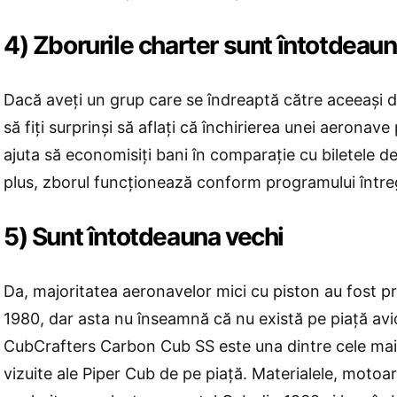
4) Zborurile charter sunt întotdea
Dacă aveți un grup care se îndreaptă către aceeași d
să fiți surprinşi să aflați că închirierea unei aeronav
ajuta să economisiţi bani în comparație cu biletele de
plus, zborul funcționează conform programului întreg
5) Sunt întotdeauna vechi
Da, majoritatea aeronavelor mici cu piston au fost p
1980, dar asta nu înseamnă că nu există pe piaţă avi
CubCrafters Carbon Cub SS este una dintre cele mai 
vizuite ale Piper Cub de pe piață. Materialele, motoare