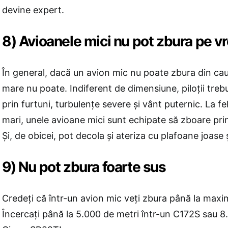
devine expert.
8) Avioanele mici nu pot zbura pe v
În general, dacă un avion mic nu poate zbura din cauz
mare nu poate. Indiferent de dimensiune, piloții treb
prin furtuni, turbulențe severe și vânt puternic. La f
mari, unele avioane mici sunt echipate să zboare prin
Și, de obicei, pot decola și ateriza cu plafoane joase și
9) Nu pot zbura foarte sus
Credeţi că într-un avion mic veţi zbura până la max
Încercați până la 5.000 de metri într-un C172S sau 8