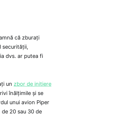
eamnă că zburați
 securităţii,
ia dvs. ar putea fi
aţi un
zbor de initiere
vi înălţimile şi se
dul unui avion Piper
mp de 20 sau 30 de