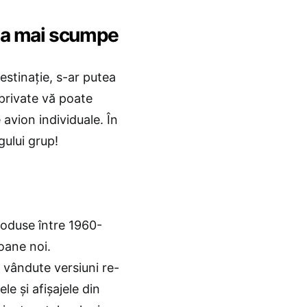
una mai scumpe
estinație, s-ar putea
e private vă poate
 avion individuale. În
ului grup!
roduse între 1960-
oane noi.
vândute versiuni re-
le și afișajele din