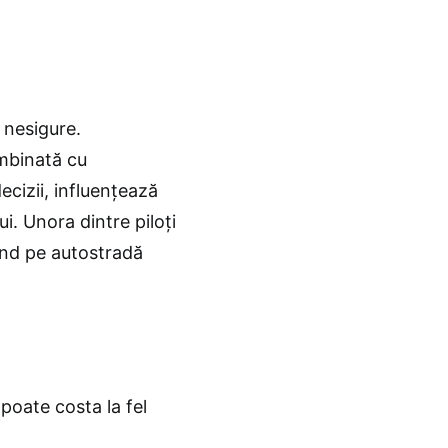
 nesigure.
ombinată cu
ecizii, influenţează
i. Unora dintre piloți
ând pe autostradă
 poate costa la fel