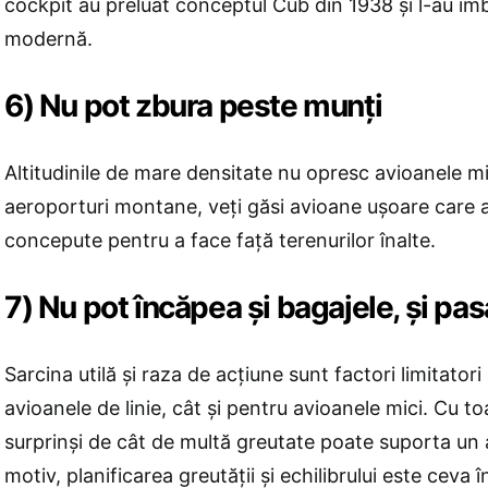
cockpit au preluat conceptul Cub din 1938 și l-au îm
modernă.
6) Nu pot zbura peste munți
Altitudinile de mare densitate nu opresc avioanele mi
aeroporturi montane, veți găsi avioane ușoare care a
concepute pentru a face față terenurilor înalte.
7) Nu pot încăpea şi bagajele, şi pas
Sarcina utilă și raza de acțiune sunt factori limitatori
avioanele de linie, cât și pentru avioanele mici. Cu toa
surprinşi de cât de multă greutate poate suporta un 
motiv, planificarea greutății și echilibrului este ceva î