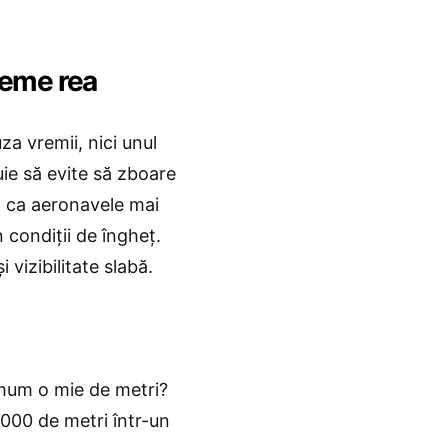
reme rea
a vremii, nici unul
uie să evite să zboare
el ca aeronavele mai
 condiții de îngheţ.
 vizibilitate slabă.
imum o mie de metri?
.000 de metri într-un