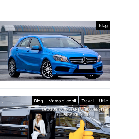
Blog
Blog
Mama si copil
Travel
Utile