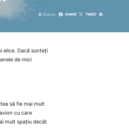
0
Shares
SHARE
TWEET
i elice. Dacă sunteţi
oanele de mici
tea să fie mai mult
 avion cu care
mai mult spațiu decât