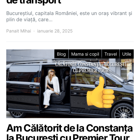
Bucureștiul, capitala României, este un oraș vibrant și
plin de viață, care…
Panait Mihai
ianuarie 28, 2025
Blog
Mama si copil
Travel
Utile
Am Călătorit de la Constanța
la București cu Premier Tour.