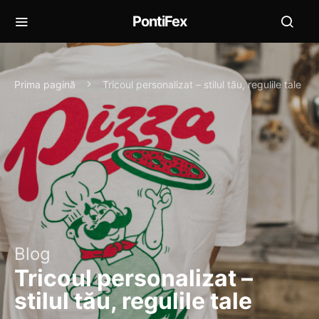
PontiFex
Prima pagină
Tricoul personalizat – stilul tău, regulile tale
Blog
Tricoul personalizat –
stilul tău, regulile tale