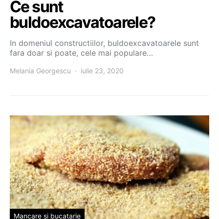
Ce sunt
buldoexcavatoarele?
In domeniul constructiilor, buldoexcavatoarele sunt
fara doar si poate, cele mai populare…
Melania Georgescu
iulie 23, 2020
Mancare si bucatarie