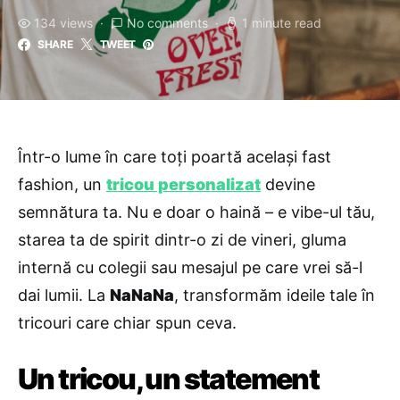
134 views
No comments
1 minute read
SHARE
TWEET
Într-o lume în care toți poartă același fast
fashion, un
tricou personalizat
devine
semnătura ta. Nu e doar o haină – e vibe-ul tău,
starea ta de spirit dintr-o zi de vineri, gluma
internă cu colegii sau mesajul pe care vrei să-l
dai lumii. La
NaNaNa
, transformăm ideile tale în
tricouri care chiar spun ceva.
Un tricou, un statement