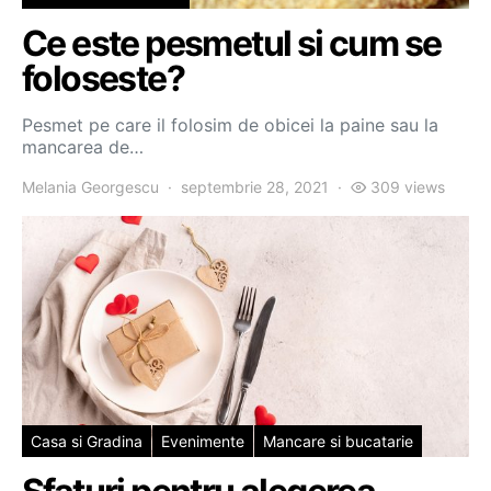
Ce este pesmetul si cum se
foloseste?
Pesmet pe care il folosim de obicei la paine sau la
mancarea de…
Melania Georgescu
septembrie 28, 2021
309 views
Casa si Gradina
Evenimente
Mancare si bucatarie