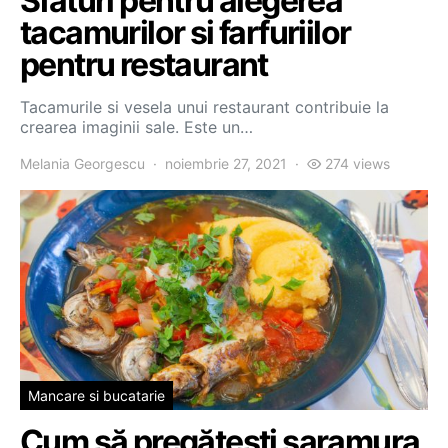
Sfaturi pentru alegerea
tacamurilor si farfuriilor
pentru restaurant
Tacamurile si vesela unui restaurant contribuie la
crearea imaginii sale. Este un…
Melania Georgescu
noiembrie 27, 2021
274 views
Mancare si bucatarie
Cum să pregătești saramura