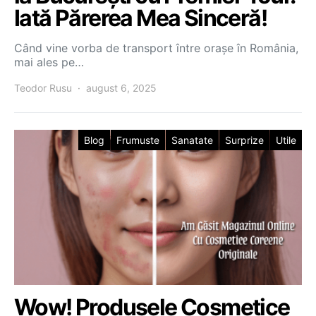
Iată Părerea Mea Sinceră!
Când vine vorba de transport între orașe în România,
mai ales pe…
Teodor Rusu
august 6, 2025
Blog
Frumuste
Sanatate
Surprize
Utile
Wow! Produsele Cosmetice