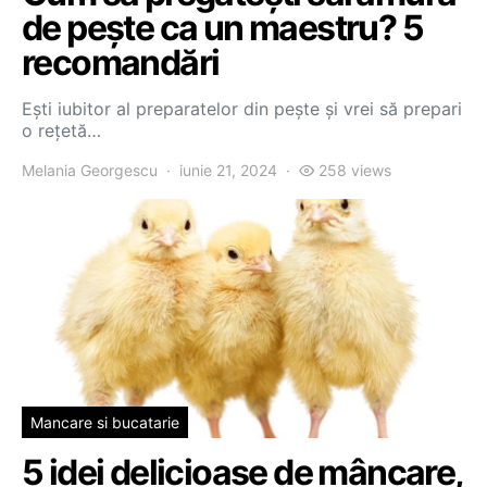
de pește ca un maestru? 5
recomandări
Ești iubitor al preparatelor din pește și vrei să prepari
o rețetă…
Melania Georgescu
iunie 21, 2024
258 views
Mancare si bucatarie
5 idei delicioase de mâncare,