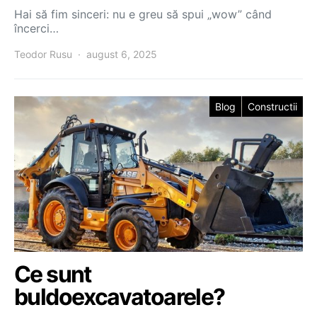
Hai să fim sinceri: nu e greu să spui „wow” când
încerci…
Teodor Rusu
august 6, 2025
Blog
Constructii
Ce sunt
buldoexcavatoarele?