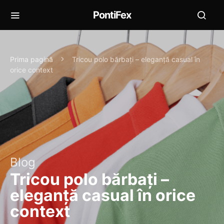
PontiFex
Prima pagină
Tricou polo bărbați – eleganță casual în
orice context
Blog
Tricou polo bărbați –
eleganță casual în orice
context