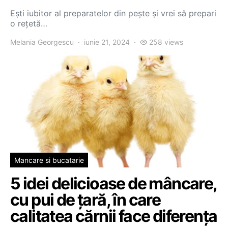
Ești iubitor al preparatelor din pește și vrei să prepari
o rețetă…
Melania Georgescu
iunie 21, 2024
258 views
Mancare si bucatarie
5 idei delicioase de mâncare,
cu pui de țară, în care
calitatea cărnii face diferența