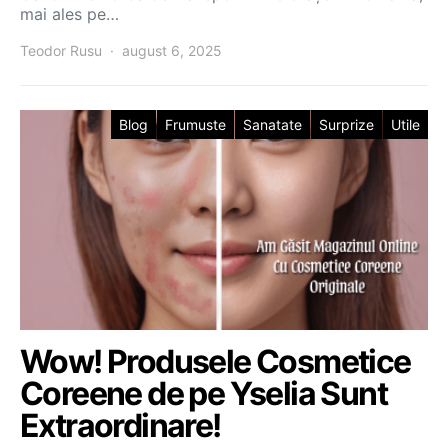
mai ales pe…
Teodor Rusu
august 6, 2025
Blog
Frumuste
Sanatate
Surprize
Utile
Wow! Produsele Cosmetice
Coreene de pe Yselia Sunt
Extraordinare!