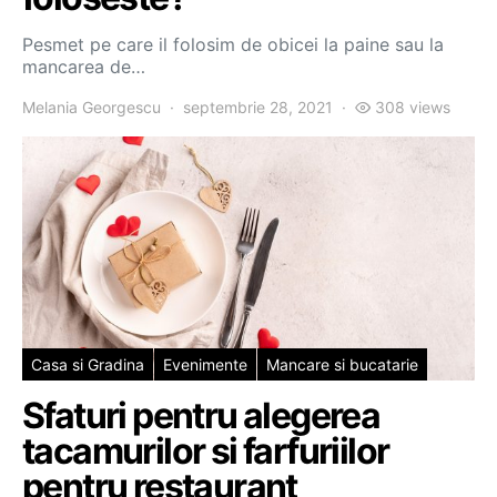
Pesmet pe care il folosim de obicei la paine sau la
mancarea de…
Melania Georgescu
septembrie 28, 2021
308 views
Casa si Gradina
Evenimente
Mancare si bucatarie
Sfaturi pentru alegerea
tacamurilor si farfuriilor
pentru restaurant