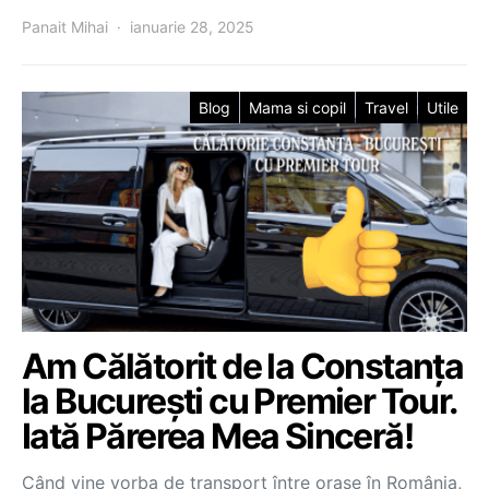
Panait Mihai
ianuarie 28, 2025
Blog
Mama si copil
Travel
Utile
Am Călătorit de la Constanța
la București cu Premier Tour.
Iată Părerea Mea Sinceră!
Când vine vorba de transport între orașe în România,