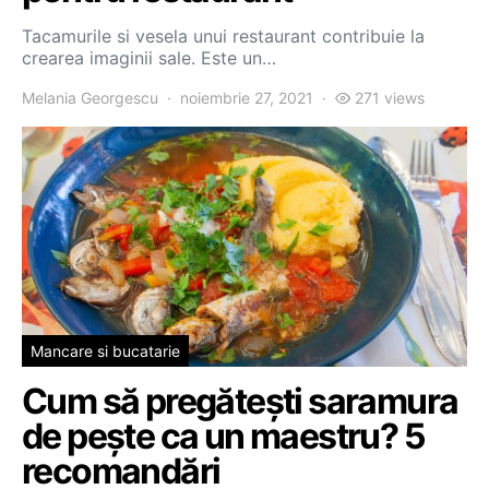
Tacamurile si vesela unui restaurant contribuie la
crearea imaginii sale. Este un…
Melania Georgescu
noiembrie 27, 2021
271 views
Mancare si bucatarie
Cum să pregătești saramura
de pește ca un maestru? 5
recomandări