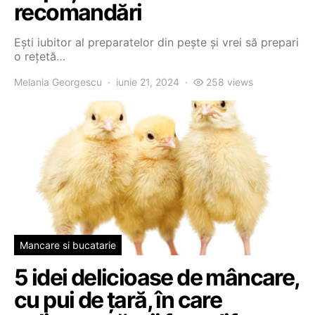
recomandări
Ești iubitor al preparatelor din pește și vrei să prepari
o rețetă…
Melania Georgescu
iunie 21, 2024
258 views
Mancare si bucatarie
5 idei delicioase de mâncare,
cu pui de țară, în care