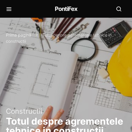
PontiFex
Prima pagină
Totul despre agrementele tehnice in
constructii
Constructii
Totul despre agrementele
tehnice in constructii