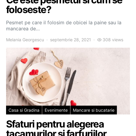
foloseste?
Pesmet pe care il folosim de obicei la paine sau la
mancarea de…
Melania Georgescu
septembrie 28, 2021
308 views
Casa si Gradina
Evenimente
Mancare si bucatarie
Sfaturi pentru alegerea
tacamurilor si farfuriilor