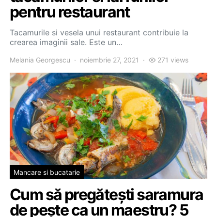
pentru restaurant
Tacamurile si vesela unui restaurant contribuie la
crearea imaginii sale. Este un…
Melania Georgescu
noiembrie 27, 2021
271 views
Mancare si bucatarie
Cum să pregătești saramura
de pește ca un maestru? 5