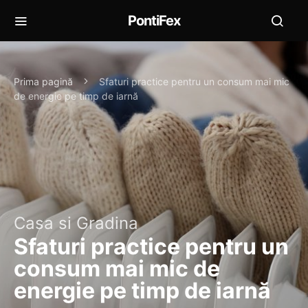
PontiFex
Prima pagină
Sfaturi practice pentru un consum mai mic
de energie pe timp de iarnă
Casa si Gradina
Sfaturi practice pentru un
consum mai mic de
energie pe timp de iarnă