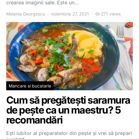
crearea imaginii sale. Este un…
Melania Georgescu
noiembrie 27, 2021
271 views
Mancare si bucatarie
Cum să pregătești saramura
de pește ca un maestru? 5
recomandări
Ești iubitor al preparatelor din pește și vrei să prepari