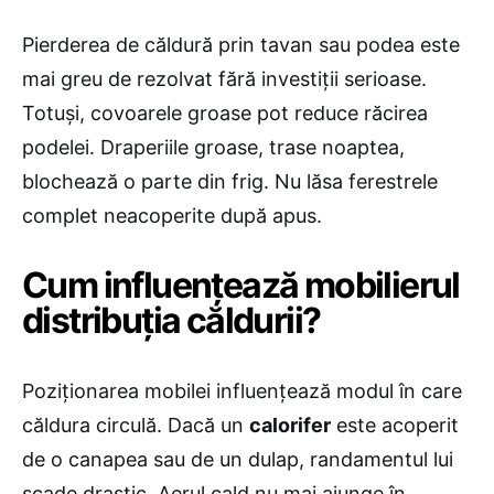
Pierderea de căldură prin tavan sau podea este
mai greu de rezolvat fără investiții serioase.
Totuși, covoarele groase pot reduce răcirea
podelei. Draperiile groase, trase noaptea,
blochează o parte din frig. Nu lăsa ferestrele
complet neacoperite după apus.
​Cum influențează mobilierul
distribuția căldurii?
Poziționarea mobilei influențează modul în care
căldura circulă. Dacă un
calorifer
este acoperit
de o canapea sau de un dulap, randamentul lui
scade drastic. Aerul cald nu mai ajunge în