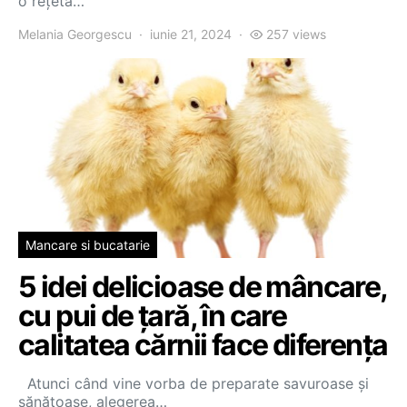
o rețetă…
Melania Georgescu
iunie 21, 2024
257 views
Mancare si bucatarie
5 idei delicioase de mâncare,
cu pui de țară, în care
calitatea cărnii face diferența
Atunci când vine vorba de preparate savuroase și
sănătoase, alegerea…