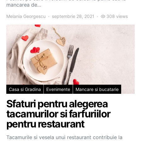
mancarea de…
Melania Georgescu
septembrie 28, 2021
308 views
Casa si Gradina
Evenimente
Mancare si bucatarie
Sfaturi pentru alegerea
tacamurilor si farfuriilor
pentru restaurant
Tacamurile si vesela unui restaurant contribuie la