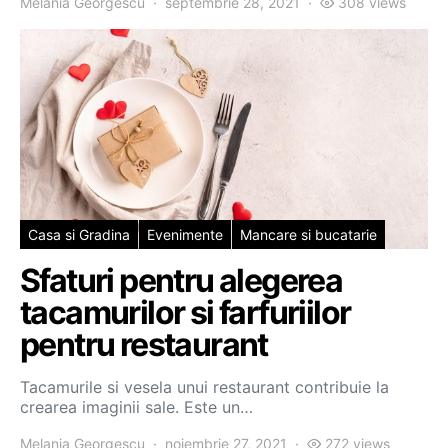
Melania Georgescu
septembrie 28, 2021
308 views
Casa si Gradina
Evenimente
Mancare si bucatarie
Sfaturi pentru alegerea
tacamurilor si farfuriilor
pentru restaurant
Tacamurile si vesela unui restaurant contribuie la
crearea imaginii sale. Este un…
Melania Georgescu
noiembrie 27, 2021
272 views