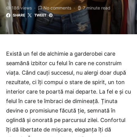
186 views
No comments
7 minute read
SHARE
TWEET
Există un fel de alchimie a garderobei care
seamănă izbitor cu felul în care ne construim
viața. Când cauți succesul, nu alergi doar după
rezultate, ci îți compui o stare de spirit, un ton
interior care te poartă mai departe. La fel e și cu
felul în care te îmbraci de dimineață. Ținuta
devine o promisiune făcută ție, semnată în
oglindă și onorată pe parcursul zilei. Confortul
îți dă libertate de mișcare, eleganța îți dă