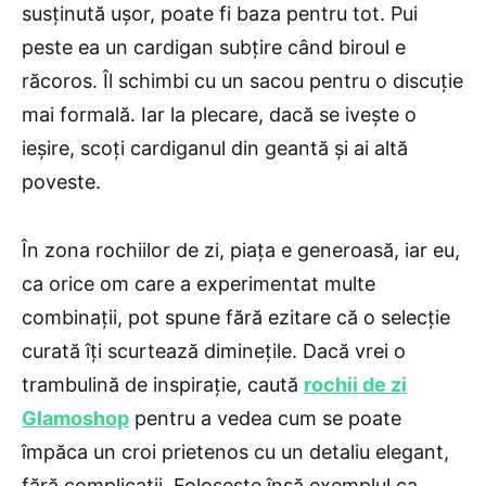
susținută ușor, poate fi baza pentru tot. Pui
peste ea un cardigan subțire când biroul e
răcoros. Îl schimbi cu un sacou pentru o discuție
mai formală. Iar la plecare, dacă se ivește o
ieșire, scoți cardiganul din geantă și ai altă
poveste.
În zona rochiilor de zi, piața e generoasă, iar eu,
ca orice om care a experimentat multe
combinații, pot spune fără ezitare că o selecție
curată îți scurtează diminețile. Dacă vrei o
trambulină de inspirație, caută
rochii de zi
Glamoshop
pentru a vedea cum se poate
împăca un croi prietenos cu un detaliu elegant,
fără complicații. Folosește însă exemplul ca