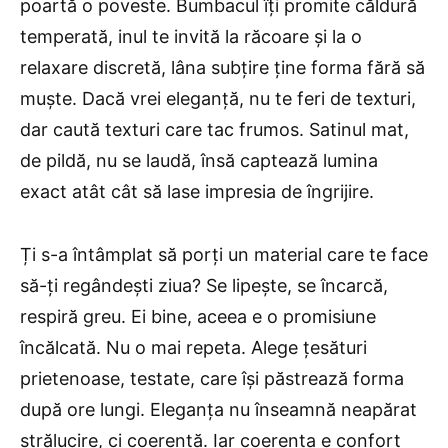
poartă o poveste. Bumbacul îți promite căldură
temperată, inul te invită la răcoare și la o
relaxare discretă, lâna subțire ține forma fără să
muște. Dacă vrei eleganță, nu te feri de texturi,
dar caută texturi care tac frumos. Satinul mat,
de pildă, nu se laudă, însă captează lumina
exact atât cât să lase impresia de îngrijire.
Ți s-a întâmplat să porți un material care te face
să-ți regândești ziua? Se lipește, se încarcă,
respiră greu. Ei bine, aceea e o promisiune
încălcată. Nu o mai repeta. Alege țesături
prietenoase, testate, care își păstrează forma
după ore lungi. Eleganța nu înseamnă neapărat
strălucire, ci coerență. Iar coerența e confort