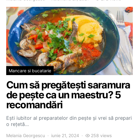
Mancare si bucatarie
Cum să pregătești saramura
de pește ca un maestru? 5
recomandări
Ești iubitor al preparatelor din pește și vrei să prepari
o rețetă…
Melania Georgescu
iunie 21, 2024
258 views