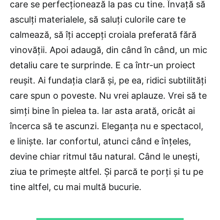
care se perfecționează la pas cu tine. Învață să
asculți materialele, să saluți culorile care te
calmează, să îți accepți croiala preferată fără
vinovății. Apoi adaugă, din când în când, un mic
detaliu care te surprinde. E ca într-un proiect
reușit. Ai fundația clară și, pe ea, ridici subtilități
care spun o poveste. Nu vrei aplauze. Vrei să te
simți bine în pielea ta. Iar asta arată, oricât ai
încerca să te ascunzi. Eleganța nu e spectacol,
e liniște. Iar confortul, atunci când e înțeles,
devine chiar ritmul tău natural. Când le unești,
ziua te primește altfel. Și parcă te porți și tu pe
tine altfel, cu mai multă bucurie.