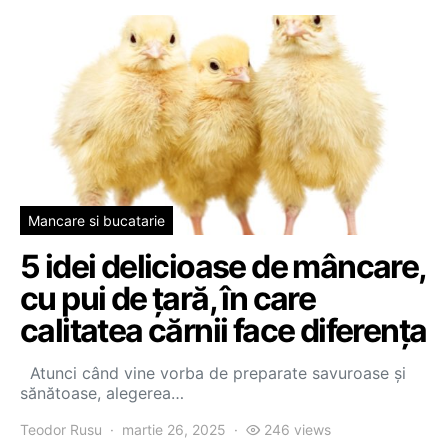
Mancare si bucatarie
5 idei delicioase de mâncare,
cu pui de țară, în care
calitatea cărnii face diferența
Atunci când vine vorba de preparate savuroase și
sănătoase, alegerea…
Teodor Rusu
martie 26, 2025
246 views