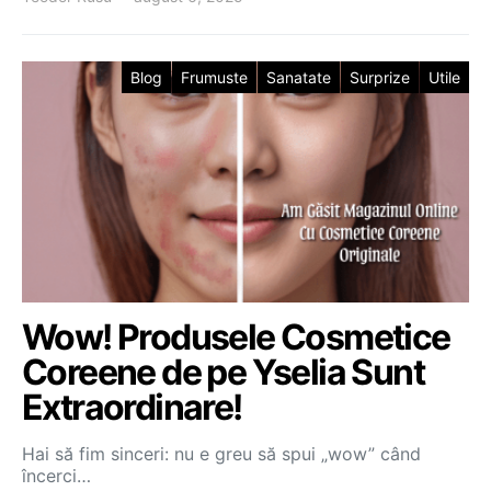
Blog
Frumuste
Sanatate
Surprize
Utile
Wow! Produsele Cosmetice
Coreene de pe Yselia Sunt
Extraordinare!
Hai să fim sinceri: nu e greu să spui „wow” când
încerci…