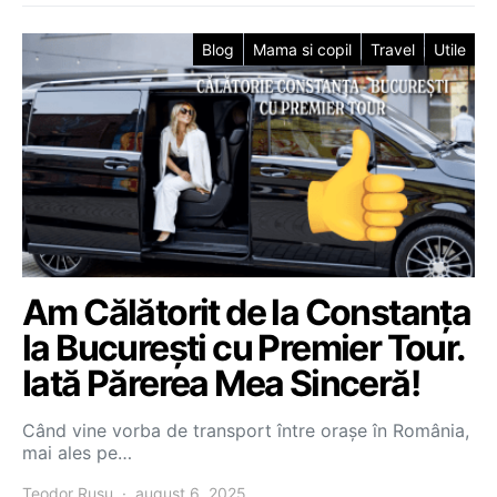
Blog
Mama si copil
Travel
Utile
Am Călătorit de la Constanța
la București cu Premier Tour.
Iată Părerea Mea Sinceră!
Când vine vorba de transport între orașe în România,
mai ales pe…
Teodor Rusu
august 6, 2025