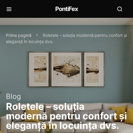
PontiFex
Prima pagină
Roletele – soluția modernă pentru confort și
eleganță în locuința dvs.
Blog
Roletele – soluția
modernă pentru confort și
eleganță în locuința dvs.