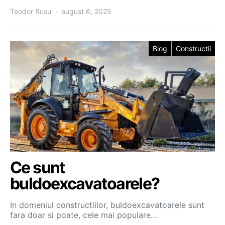
Teodor Rusu
august 6, 2025
Blog
Constructii
Ce sunt
buldoexcavatoarele?
In domeniul constructiilor, buldoexcavatoarele sunt
fara doar si poate, cele mai populare…