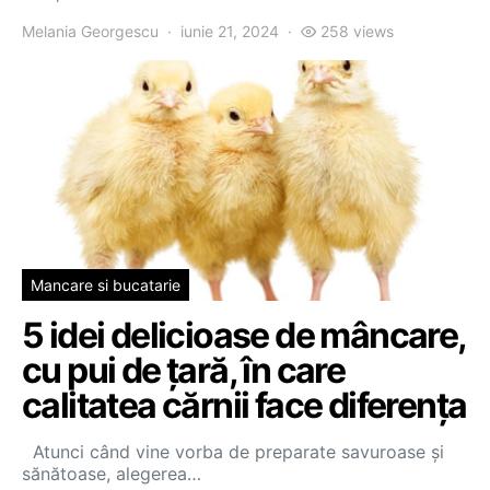
Melania Georgescu
iunie 21, 2024
258 views
Mancare si bucatarie
5 idei delicioase de mâncare,
cu pui de țară, în care
calitatea cărnii face diferența
Atunci când vine vorba de preparate savuroase și
sănătoase, alegerea…