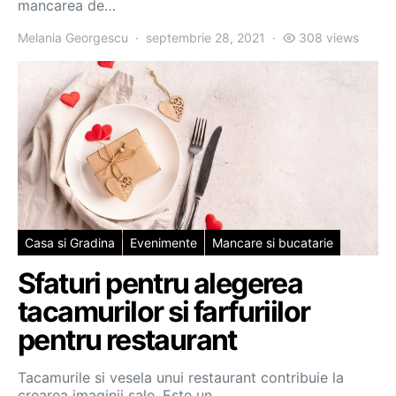
mancarea de…
Melania Georgescu
septembrie 28, 2021
308 views
Casa si Gradina
Evenimente
Mancare si bucatarie
Sfaturi pentru alegerea
tacamurilor si farfuriilor
pentru restaurant
Tacamurile si vesela unui restaurant contribuie la
crearea imaginii sale. Este un…