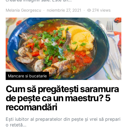
Melania Georgescu
noiembrie 27, 2021
274 views
Mancare si bucatarie
Cum să pregătești saramura
de pește ca un maestru? 5
recomandări
Ești iubitor al preparatelor din pește și vrei să prepari
o rețetă…