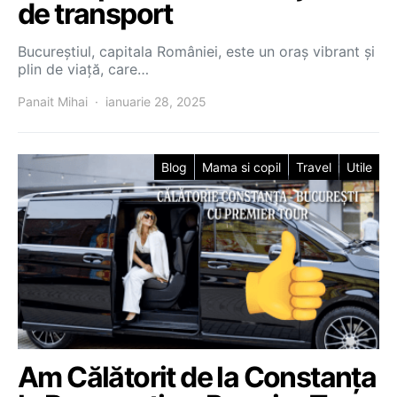
de transport
Bucureștiul, capitala României, este un oraș vibrant și
plin de viață, care…
Panait Mihai
ianuarie 28, 2025
Blog
Mama si copil
Travel
Utile
Am Călătorit de la Constanța