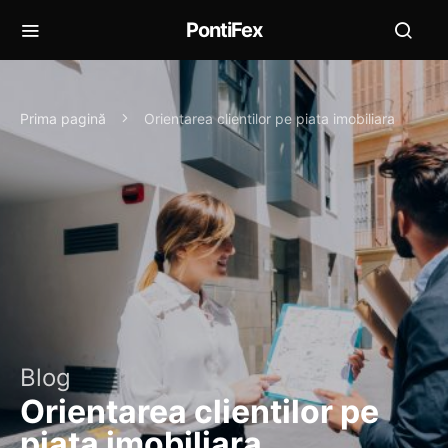
PontiFex
Prima pagină
Orientarea clientilor pe piata imobiliara
Blog
Orientarea clientilor pe
piata imobiliara