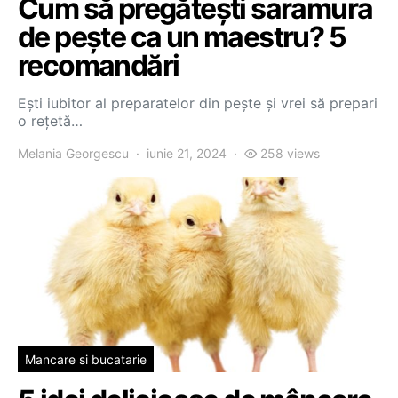
Cum să pregătești saramura
de pește ca un maestru? 5
recomandări
Ești iubitor al preparatelor din pește și vrei să prepari
o rețetă…
Melania Georgescu
iunie 21, 2024
258 views
Mancare si bucatarie