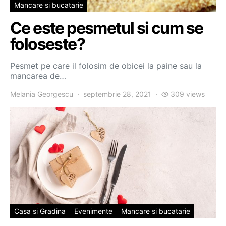
Mancare si bucatarie
Ce este pesmetul si cum se
foloseste?
Pesmet pe care il folosim de obicei la paine sau la
mancarea de…
Melania Georgescu
septembrie 28, 2021
309 views
Casa si Gradina
Evenimente
Mancare si bucatarie