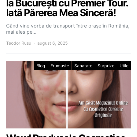
la București cu Premier Tour.
Iată Părerea Mea Sinceră!
Când vine vorba de transport între orașe în România,
mai ales pe…
Teodor Rusu
august 6, 2025
Blog
Frumuste
Sanatate
Surprize
Utile