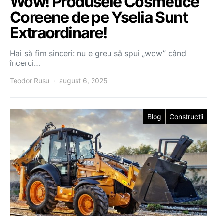
Wow! Produsele Cosmetice
Coreene de pe Yselia Sunt
Extraordinare!
Hai să fim sinceri: nu e greu să spui „wow” când
încerci…
Teodor Rusu
august 6, 2025
Blog
Constructii