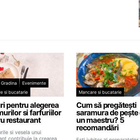
 Gradina
Evenimente
 si bucatarie
Mancare si bucatarie
ri pentru alegerea
Cum să pregătești
urilor si farfuriilor
saramura de pește
u restaurant
un maestru? 5
recomandări
ile si vesela unui
ant contribuie la crearea
Ești iubitor al preparatelor