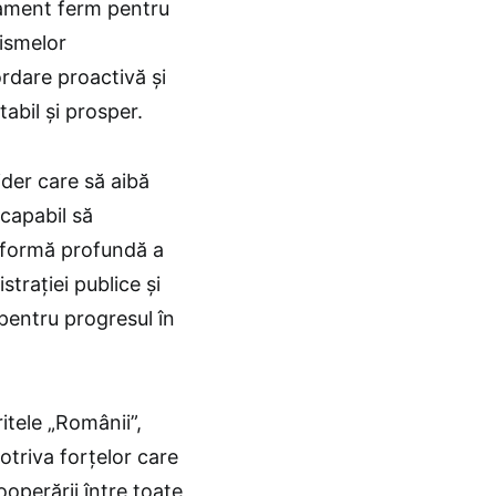
jament ferm pentru
ismelor
rdare proactivă şi
bil şi prosper.
ider care să aibă
 capabil să
eformă profundă a
traţiei publice şi
 pentru progresul în
itele „Românii”,
otriva forțelor care
ooperării între toate