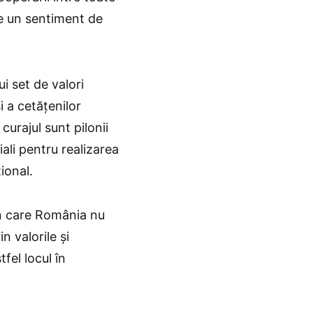
e un sentiment de
i set de valori
i a cetăţenilor
urajul sunt pilonii
iali pentru realizarea
ional.
în care România nu
n valorile şi
fel locul în