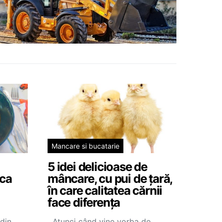
Mancare si bucatarie
5 idei delicioase de
 ca
mâncare, cu pui de țară,
în care calitatea cărnii
face diferența
 din
Atunci când vine vorba de