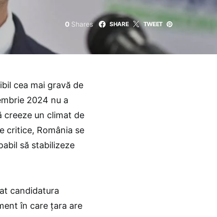
0
Shares
SHARE
TWEET
ibil cea mai gravă de
cembrie 2024 nu a
să creeze un climat de
e critice, România se
abil să stabilizeze
mat candidatura
ent în care țara are