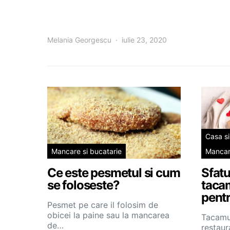
Melania Georgescu
iulie 23, 2020
Casa si
Mancare si bucatarie
Mancare
Ce este pesmetul si cum
Sfatu
se foloseste?
tacam
pentr
Pesmet pe care il folosim de
obicei la paine sau la mancarea
Tacamur
de…
restaur