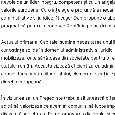
nevoie de un lider integru, competent şi cu un anga
valorile europene. Cu o înţelegere profundă a mecan
administrative şi juridice, Nicuşor Dan propune o abo
pragmatică pentru a conduce România pe un drum sta
Actualul primar al Capitalei susţine necesitatea unui l
cunoştinţe solide în domeniul administrativ şi juridic,
mobilizeze forţe sănătoase din societate pentru o r
statului român. Aceasta vizează eficientizarea adminis
consolidarea instituţiilor statului, elemente esenţiale
direcţia europeană.
În viziunea sa, un Preşedinte trebuie să unească difer
adică să valorizeze ce avem în comun şi să lupte împ
divizează societatea. Prin promovarea dialogului şi c