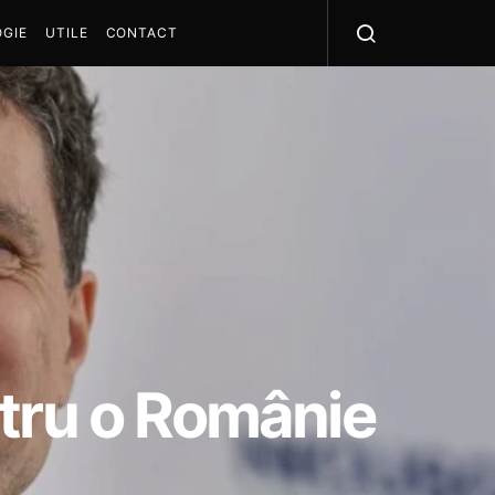
GIE
UTILE
CONTACT
ntru o Românie