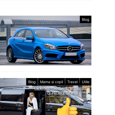
Blog
Blog
Mama si copil
Travel
Utile