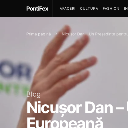
PontiFex
AFACERI
CULTURA
FASHION
I
Prima pagină
Nicuşor Dan – Un Preşedinte pent
Blog
Nicuşor Dan –
Europeană