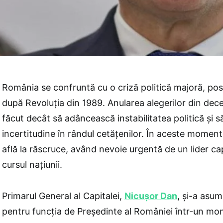
România se confruntă cu o criză politică majoră, pos
după Revoluţia din 1989. Anularea alegerilor din de
făcut decât să adâncească instabilitatea politică şi 
incertitudine în rândul cetăţenilor. În aceste moment
află la răscruce, având nevoie urgentă de un lider cap
cursul naţiunii.
Primarul General al Capitalei,
Nicuşor Dan
, şi-a asu
pentru funcţia de Preşedinte al României într-un mom