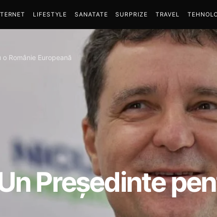
NTERNET
LIFESTYLE
SANATATE
SURPRIZE
TRAVEL
TEHNOLO
ru o Românie Europeană
 Un Preşedinte pe