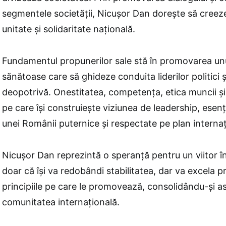
segmentele societăţii, Nicuşor Dan doreşte să creez
unitate şi solidaritate naţională.
Fundamentul propunerilor sale stă în promovarea unu
sănătoase care să ghideze conduita liderilor politici ş
deopotrivă. Onestitatea, competenţa, etica muncii şi c
pe care îşi construieşte viziunea de leadership, esenţ
unei Românii puternice şi respectate pe plan internaţ
Nicuşor Dan reprezintă o speranţă pentru un viitor 
doar că îşi va redobândi stabilitatea, dar va excela pri
principiile pe care le promovează, consolidându-şi ast
comunitatea internaţională.