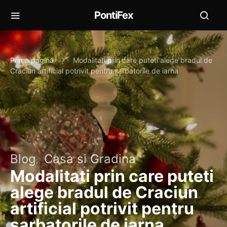
PontiFex
Prima pagină
Modalitati prin care puteti alege bradul de
Craciun artificial potrivit pentru sarbatorile de iarna
Blog
Casa si Gradina
Modalitati prin care puteti
alege bradul de Craciun
artificial potrivit pentru
sarbatorile de iarna