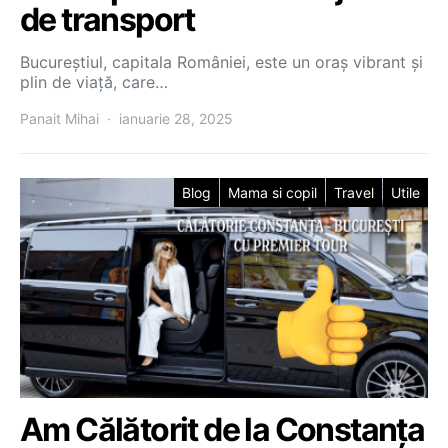
de transport
Bucureștiul, capitala României, este un oraș vibrant și
plin de viață, care…
Panait Mihai
ianuarie 28, 2025
Blog
Mama si copil
Travel
Utile
Am Călătorit de la Constanța