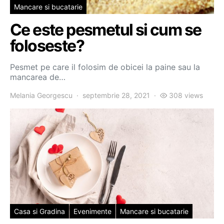
Mancare si bucatarie
Ce este pesmetul si cum se
foloseste?
Pesmet pe care il folosim de obicei la paine sau la
mancarea de…
Melania Georgescu
septembrie 28, 2021
308 views
Casa si Gradina
Evenimente
Mancare si bucatarie