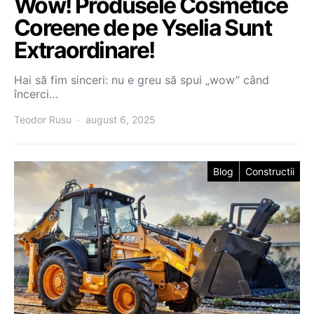
Wow! Produsele Cosmetice
Coreene de pe Yselia Sunt
Extraordinare!
Hai să fim sinceri: nu e greu să spui „wow” când
încerci…
Teodor Rusu
august 6, 2025
Blog
Constructii