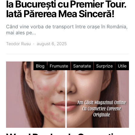
la București cu Premier Tour.
Iată Părerea Mea Sinceră!
Când vine vorba de transport între orașe în România,
mai ales pe…
Teodor Rusu
august 6, 2025
Blog
Frumuste
Sanatate
Surprize
Utile