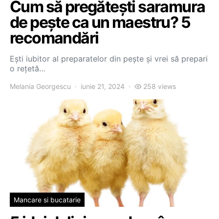
Cum să pregătești saramura
de pește ca un maestru? 5
recomandări
Ești iubitor al preparatelor din pește și vrei să prepari
o rețetă…
Melania Georgescu
iunie 21, 2024
258 views
Mancare si bucatarie