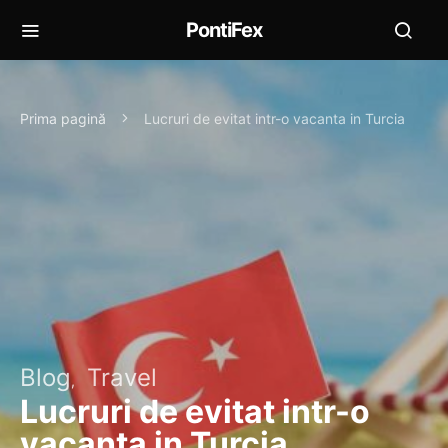
PontiFex
Prima pagină
Lucruri de evitat intr-o vacanta in Turcia
Blog
Travel
Lucruri de evitat intr-o
vacanta in Turcia