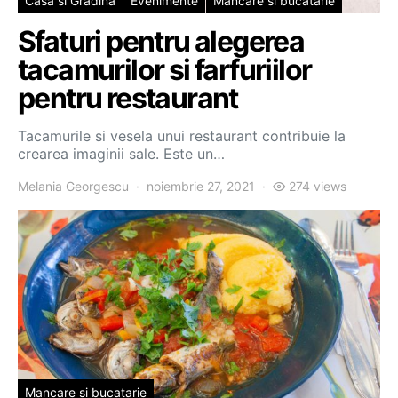
Casa si Gradina
Evenimente
Mancare si bucatarie
Sfaturi pentru alegerea
tacamurilor si farfuriilor
pentru restaurant
Tacamurile si vesela unui restaurant contribuie la
crearea imaginii sale. Este un…
Melania Georgescu
noiembrie 27, 2021
274 views
Mancare si bucatarie