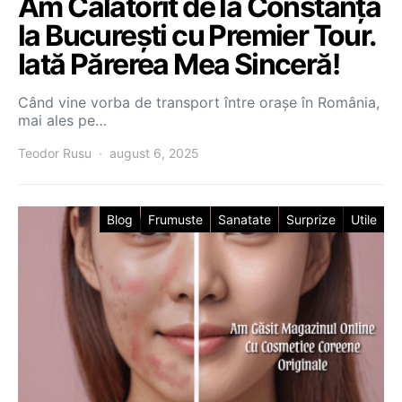
Am Călătorit de la Constanța
la București cu Premier Tour.
Iată Părerea Mea Sinceră!
Când vine vorba de transport între orașe în România,
mai ales pe…
Teodor Rusu
august 6, 2025
Blog
Frumuste
Sanatate
Surprize
Utile