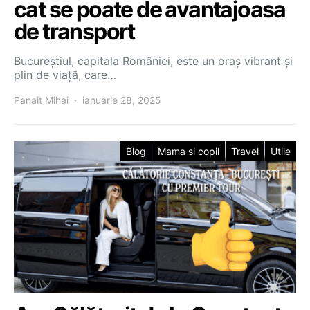
cat se poate de avantajoasa
de transport
Bucureștiul, capitala României, este un oraș vibrant și
plin de viață, care…
Panait Mihai
ianuarie 28, 2025
Blog
Mama si copil
Travel
Utile