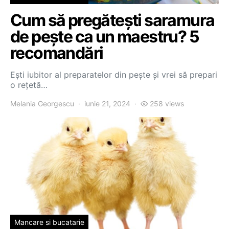
Cum să pregătești saramura
de pește ca un maestru? 5
recomandări
Ești iubitor al preparatelor din pește și vrei să prepari
o rețetă…
Melania Georgescu
iunie 21, 2024
258 views
Mancare si bucatarie