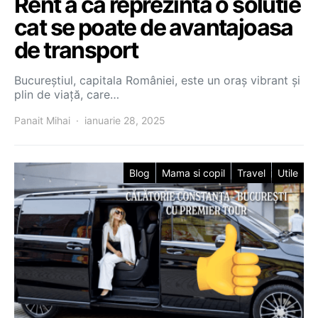
Rent a ca reprezinta o solutie
cat se poate de avantajoasa
de transport
Bucureștiul, capitala României, este un oraș vibrant și
plin de viață, care…
Panait Mihai
ianuarie 28, 2025
Blog
Mama si copil
Travel
Utile