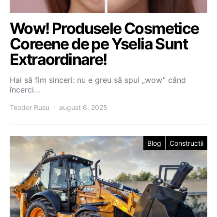
Wow! Produsele Cosmetice
Coreene de pe Yselia Sunt
Extraordinare!
Hai să fim sinceri: nu e greu să spui „wow” când
încerci…
Teodor Rusu
august 6, 2025
Blog
Constructii