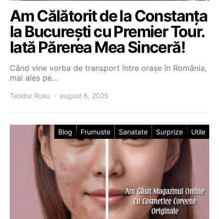
Am Călătorit de la Constanța
la București cu Premier Tour.
Iată Părerea Mea Sinceră!
Când vine vorba de transport între orașe în România,
mai ales pe…
Teodor Rusu
august 6, 2025
Blog
Frumuste
Sanatate
Surprize
Utile