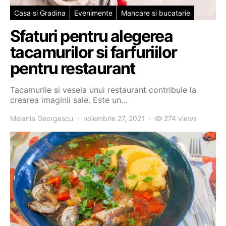
Casa si Gradina
Evenimente
Mancare si bucatarie
Sfaturi pentru alegerea
tacamurilor si farfuriilor
pentru restaurant
Tacamurile si vesela unui restaurant contribuie la
crearea imaginii sale. Este un…
Melania Georgescu
noiembrie 27, 2021
274 views