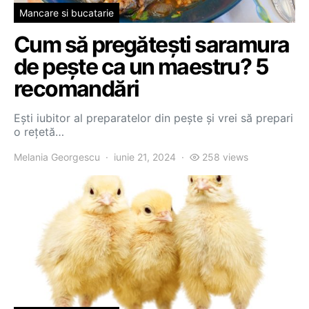
Mancare si bucatarie
Cum să pregătești saramura
de pește ca un maestru? 5
recomandări
Ești iubitor al preparatelor din pește și vrei să prepari
o rețetă…
Melania Georgescu
iunie 21, 2024
258 views