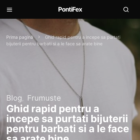
PontiFex
Prima pagină
Ghid rapid pentru a incepe sa purtati
bijuterii pentru barbati si a le face sa arate bine
Blog
Frumuste
Ghid rapid pentru a
incepe sa purtati bijuterii
pentru barbati si a le face
sa arate bine