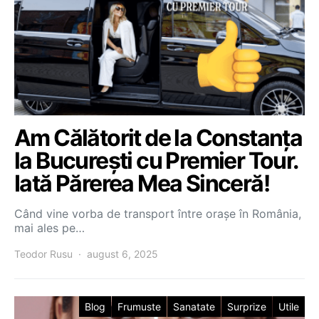
Am Călătorit de la Constanța
la București cu Premier Tour.
Iată Părerea Mea Sinceră!
Când vine vorba de transport între orașe în România,
mai ales pe…
Teodor Rusu
august 6, 2025
Blog
Frumuste
Sanatate
Surprize
Utile