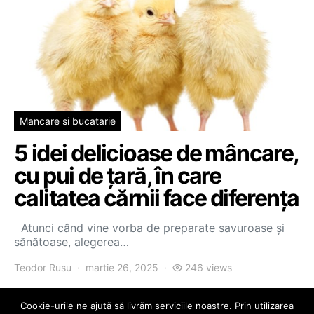
Mancare si bucatarie
5 idei delicioase de mâncare,
cu pui de țară, în care
calitatea cărnii face diferența
Atunci când vine vorba de preparate savuroase și
sănătoase, alegerea…
Teodor Rusu
martie 26, 2025
246 views
Cookie-urile ne ajută să livrăm serviciile noastre. Prin utilizarea