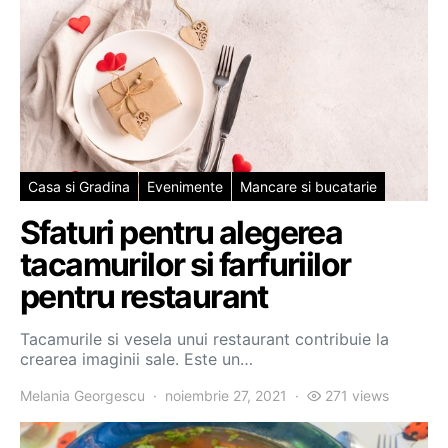
Casa si Gradina
Evenimente
Mancare si bucatarie
Sfaturi pentru alegerea
tacamurilor si farfuriilor
pentru restaurant
Tacamurile si vesela unui restaurant contribuie la
crearea imaginii sale. Este un…
Melania Georgescu
noiembrie 27, 2021
271 views