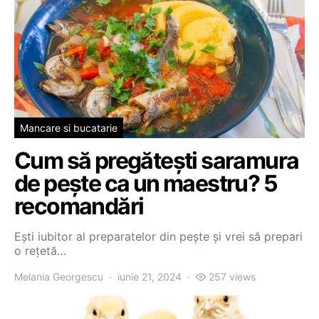
Mancare si bucatarie
Cum să pregătești saramura
de pește ca un maestru? 5
recomandări
Ești iubitor al preparatelor din pește și vrei să prepari
o rețetă…
Melania Georgescu
iunie 21, 2024
257 views