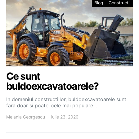
Blog
Constructii
Ce sunt
buldoexcavatoarele?
In domeniul constructiilor, buldoexcavatoarele sunt
fara doar si poate, cele mai populare…
Melania Georgescu
iulie 23, 2020