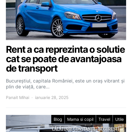
Rent a ca reprezinta o solutie
cat se poate de avantajoasa
de transport
Bucureștiul, capitala României, este un oraș vibrant și
plin de viață, care…
Panait Mihai
ianuarie 28, 2025
Blog
Mama si copil
Travel
Utile