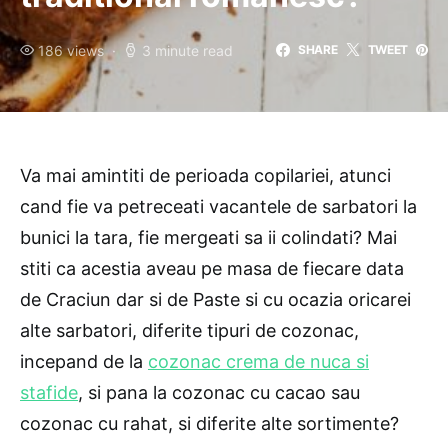
186 views
3 minute read
SHARE
TWEET
Va mai amintiti de perioada copilariei, atunci
cand fie va petreceati vacantele de sarbatori la
bunici la tara, fie mergeati sa ii colindati? Mai
stiti ca acestia aveau pe masa de fiecare data
de Craciun dar si de Paste si cu ocazia oricarei
alte sarbatori, diferite tipuri de cozonac,
incepand de la
cozonac crema de nuca si
stafide
, si pana la cozonac cu cacao sau
cozonac cu rahat, si diferite alte sortimente?