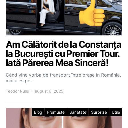
Am Călătorit de la Constanța
la București cu Premier Tour.
Iată Părerea Mea Sinceră!
Când vine vorba de transport între orașe în România,
mai ales pe…
Teodor Rusu
august 6, 2025
Blog
Frumuste
Sanatate
Surprize
Utile