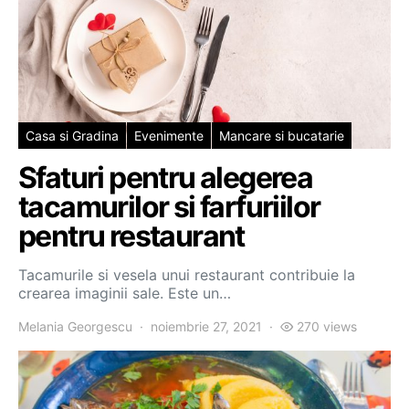
Casa si Gradina
Evenimente
Mancare si bucatarie
Sfaturi pentru alegerea
tacamurilor si farfuriilor
pentru restaurant
Tacamurile si vesela unui restaurant contribuie la
crearea imaginii sale. Este un…
Melania Georgescu
noiembrie 27, 2021
270 views