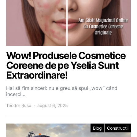
Wow! Produsele Cosmetice
Coreene de pe Yselia Sunt
Extraordinare!
Hai să fim sinceri: nu e greu să spui „wow” când
încerci…
Teodor Rusu
august 6, 2025
Blog
Constructii