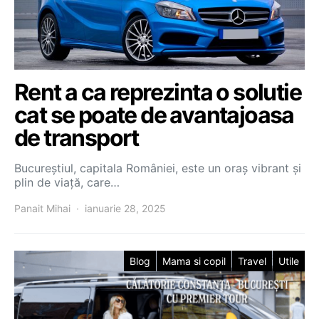
Rent a ca reprezinta o solutie
cat se poate de avantajoasa
de transport
Bucureștiul, capitala României, este un oraș vibrant și
plin de viață, care…
Panait Mihai
ianuarie 28, 2025
Blog
Mama si copil
Travel
Utile