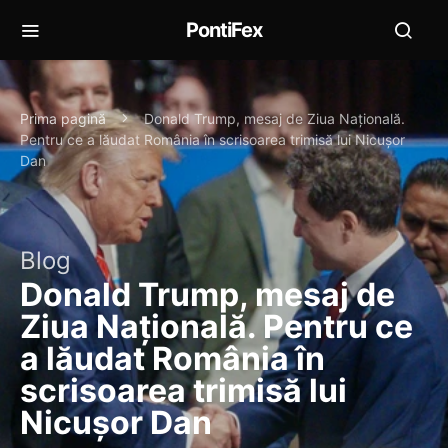
PontiFex
Prima pagină
Donald Trump, mesaj de Ziua Națională.
Pentru ce a lăudat România în scrisoarea trimisă lui Nicușor
Dan
Blog
Donald Trump, mesaj de
Ziua Națională. Pentru ce
a lăudat România în
scrisoarea trimisă lui
Nicușor Dan