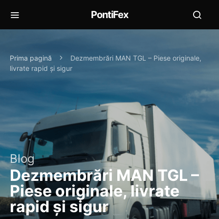
PontiFex
Prima pagină
Dezmembrări MAN TGL – Piese originale,
livrate rapid și sigur
Blog
Dezmembrări MAN TGL –
Piese originale, livrate
rapid și sigur