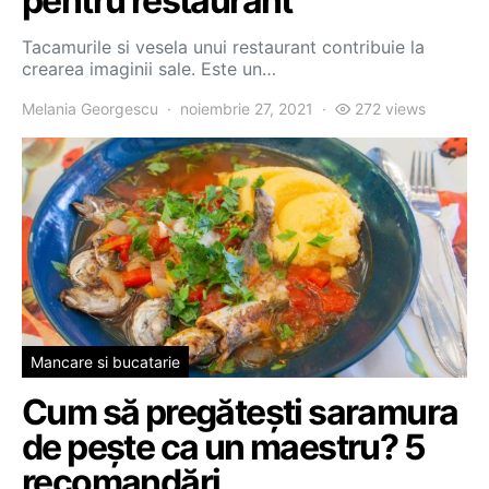
pentru restaurant
Tacamurile si vesela unui restaurant contribuie la
crearea imaginii sale. Este un…
Melania Georgescu
noiembrie 27, 2021
272 views
Mancare si bucatarie
Cum să pregătești saramura
de pește ca un maestru? 5
recomandări