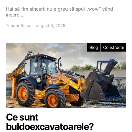
Hai să fim sinceri: nu e greu să spui „wow” când
încerci…
Teodor Rusu
august 6, 2025
Blog
Constructii
Ce sunt
buldoexcavatoarele?