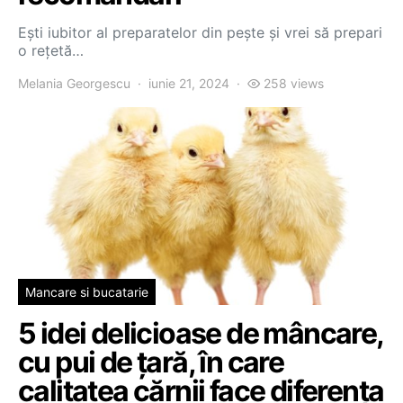
Ești iubitor al preparatelor din pește și vrei să prepari
o rețetă…
Melania Georgescu
iunie 21, 2024
258 views
Mancare si bucatarie
5 idei delicioase de mâncare,
cu pui de țară, în care
calitatea cărnii face diferența