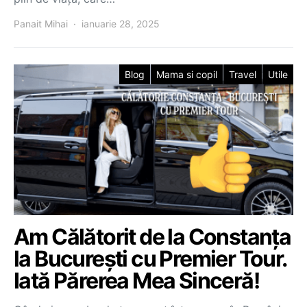
Panait Mihai
ianuarie 28, 2025
Blog
Mama si copil
Travel
Utile
Am Călătorit de la Constanța
la București cu Premier Tour.
Iată Părerea Mea Sinceră!