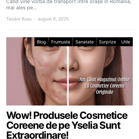
Când vine vorba de transport între orașe în România,
mai ales pe…
Teodor Rusu
august 6, 2025
Blog
Frumuste
Sanatate
Surprize
Utile
Wow! Produsele Cosmetice
Coreene de pe Yselia Sunt
Extraordinare!