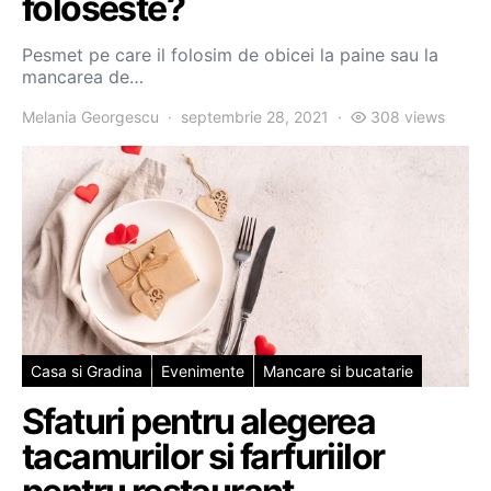
foloseste?
Pesmet pe care il folosim de obicei la paine sau la
mancarea de…
Melania Georgescu
septembrie 28, 2021
308 views
Casa si Gradina
Evenimente
Mancare si bucatarie
Sfaturi pentru alegerea
tacamurilor si farfuriilor