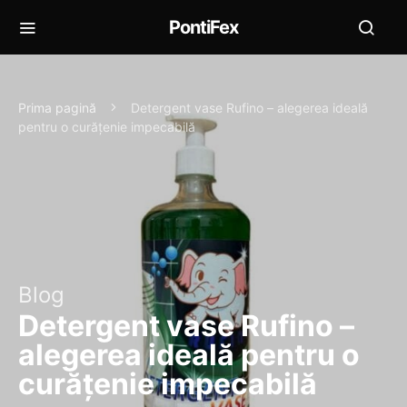
PontiFex
Prima pagină
Detergent vase Rufino – alegerea ideală
pentru o curățenie impecabilă
Blog
Detergent vase Rufino –
alegerea ideală pentru o
curățenie impecabilă