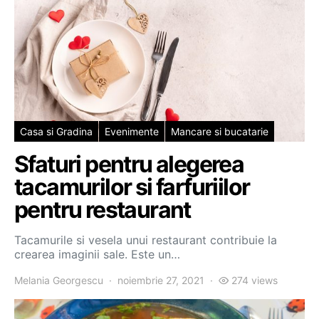
Casa si Gradina
Evenimente
Mancare si bucatarie
Sfaturi pentru alegerea
tacamurilor si farfuriilor
pentru restaurant
Tacamurile si vesela unui restaurant contribuie la
crearea imaginii sale. Este un…
Melania Georgescu
noiembrie 27, 2021
274 views