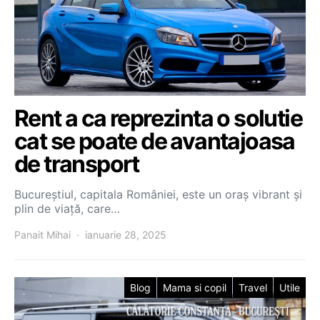
Rent a ca reprezinta o solutie
cat se poate de avantajoasa
de transport
Bucureștiul, capitala României, este un oraș vibrant și
plin de viață, care…
Panait Mihai
ianuarie 28, 2025
Blog
Mama si copil
Travel
Utile