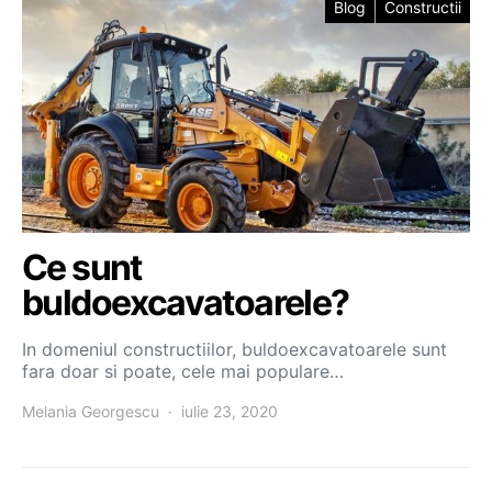
Blog
Constructii
Ce sunt
buldoexcavatoarele?
In domeniul constructiilor, buldoexcavatoarele sunt
fara doar si poate, cele mai populare…
Melania Georgescu
iulie 23, 2020