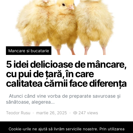
Mancare si bucatarie
5 idei delicioase de mâncare,
cu pui de țară, în care
calitatea cărnii face diferența
Atunci când vine vorba de preparate savuroase și
sănătoase, alegerea…
Teodor Rusu
martie 26, 2025
247 views
Cookie-urile ne ajută să livrăm serviciile noastre. Prin utilizarea