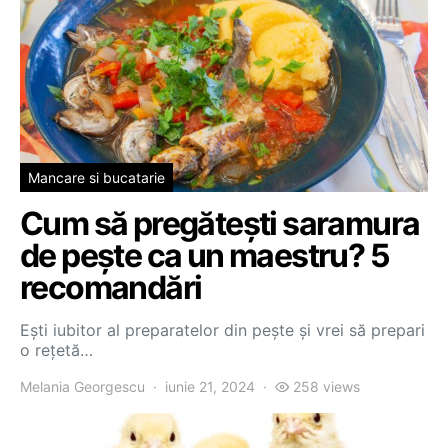
Mancare si bucatarie
Cum să pregătești saramura
de pește ca un maestru? 5
recomandări
Ești iubitor al preparatelor din pește și vrei să prepari
o rețetă…
Melania Georgescu
iunie 21, 2024
258 views