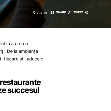
0
Shares
SHARE
TWEET
entru a crea o
viți. De la ambianța
, fiecare stil aduce o
 restaurante
eze succesul