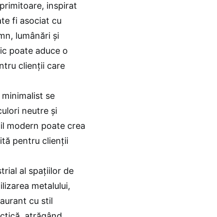
 primitoare, inspirat
te fi asociat cu
mn, lumânări și
stic poate aduce o
tru clienții care
 minimalist se
culori neutre și
til modern poate crea
tă pentru clienții
trial al spațiilor de
lizarea metalului,
aurant cu stil
ectică, atrăgând