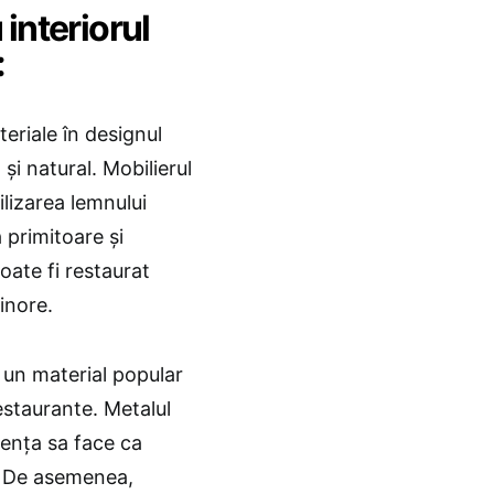
interiorul
:
eriale în designul
 și natural. Mobilierul
ilizarea lemnului
 primitoare și
poate fi restaurat
inore.
e un material popular
estaurante. Metalul
tența sa face ca
ă. De asemenea,