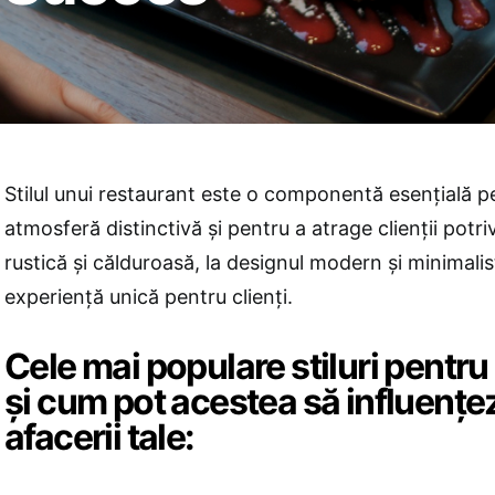
Stilul unui restaurant este o componentă esențială p
atmosferă distinctivă și pentru a atrage clienții potri
rustică și călduroasă, la designul modern și minimalist
experiență unică pentru clienți.
Cele mai populare stiluri pentru
și cum pot acestea să influenț
afacerii tale: