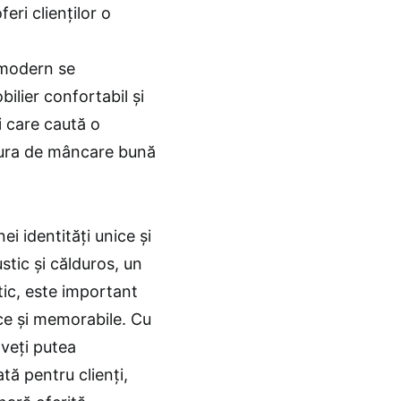
eri clienților o
 modern se
ilier confortabil și
i care caută o
cura de mâncare bună
ei identități unice și
rustic și călduros, un
tic, este important
ce și memorabile. Cu
 veți putea
tă pentru clienți,