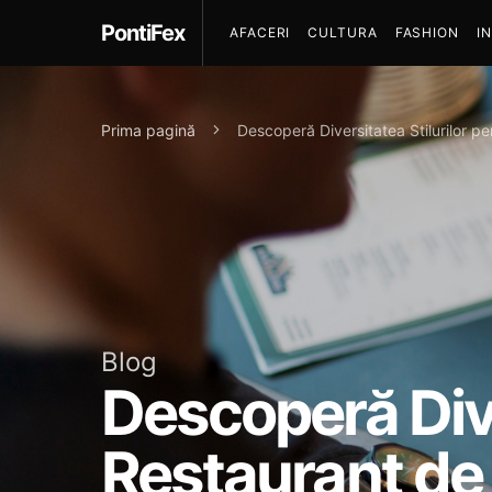
PontiFex
AFACERI
CULTURA
FASHION
I
Prima pagină
Descoperă Diversitatea Stilurilor 
Blog
Descoperă Dive
Restaurant de