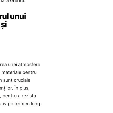
nară oferită.
rul unui
 și
earea unei atmosfere
de materiale pentru
n sunt cruciale
ților. În plus,
e, pentru a rezista
ctiv pe termen lung.