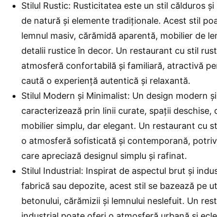
Stilul Rustic: Rusticitatea este un stil călduros și
de natură și elemente tradiționale. Acest stil poa
lemnul masiv, cărămidă aparentă, mobilier de le
detalii rustice în decor. Un restaurant cu stil ru
atmosferă confortabilă și familiară, atractivă pen
caută o experiență autentică și relaxantă.
Stilul Modern și Minimalist: Un design modern și
caracterizează prin linii curate, spații deschise, 
mobilier simplu, dar elegant. Un restaurant cu s
o atmosferă sofisticată și contemporană, potrivi
care apreciază designul simplu și rafinat.
Stilul Industrial: Inspirat de aspectul brut și indus
fabrică sau depozite, acest stil se bazează pe uti
betonului, cărămizii și lemnului neslefuit. Un rest
industrial poate oferi o atmosferă urbană și ecl