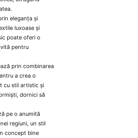
tatea.
prin eleganța și
xtile luxoase și
sic poate oferi o
ivită pentru
rizează prin combinarea
pentru a crea o
u stil artistic și
ormiști, dornici să
ază pe o anumită
i regiuni, un stil
un concept bine