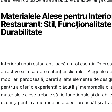
care revin cu plăcere să se bucure de experiența culi
Materialele Alese pentru Interio
Restaurant: Stil, Funcționalitate
Durabilitate
Interiorul unui restaurant joacă un rol esențial în cr
atractive și în captarea atenției clienților. Alegerile 
mobilier, pardoseală, pereți și alte elemente de desig
pentru a oferi o experiență plăcută și memorabilă clien
materialele alese trebuie să fie funcționale și durabil
uzurii și pentru a menține un aspect proaspăt și atra