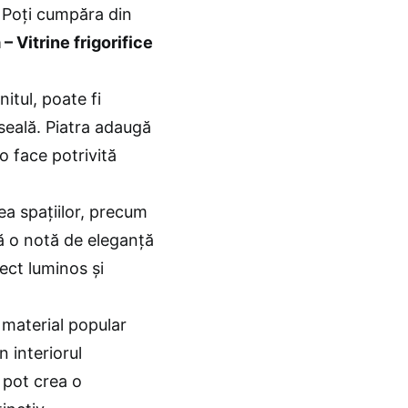
. Poți cumpăra din
– Vitrine frigorifice
itul, poate fi
seală. Piatra adaugă
 o face potrivită
rea spațiilor, precum
gă o notă de eleganță
ect luminos și
material popular
n interiorul
 pot crea o