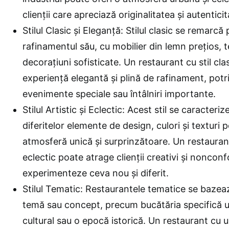
clienții care apreciază originalitatea și autentici
Stilul Clasic și Eleganță: Stilul clasic se remarcă 
rafinamentul său, cu mobilier din lemn prețios, te
decorațiuni sofisticate. Un restaurant cu stil cla
experiență elegantă și plină de rafinament, potr
evenimente speciale sau întâlniri importante.
Stilul Artistic și Eclectic: Acest stil se caracte
diferitelor elemente de design, culori și texturi 
atmosferă unică și surprinzătoare. Un restaurant c
eclectic poate atrage clienții creativi și nonconf
experimenteze ceva nou și diferit.
Stilul Tematic: Restaurantele tematice se baze
temă sau concept, precum bucătăria specifică une
cultural sau o epocă istorică. Un restaurant cu 