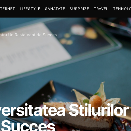
NTERNET
LIFESTYLE
SANATATE
SURPRIZE
TRAVEL
TEHNOLO
pentru Un Restaurant de Succes
rsitatea Stilurilo
 Succes