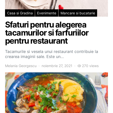
Casa si Gradina
Evenimente
Mancare si bucatarie
Sfaturi pentru alegerea
tacamurilor si farfuriilor
pentru restaurant
Tacamurile si vesela unui restaurant contribuie la
crearea imaginii sale. Este un…
Melania Georgescu
noiembrie 27, 2021
270 views