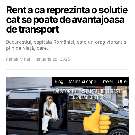
Rent a ca reprezinta o solutie
cat se poate de avantajoasa
de transport
Bucureștiul, capitala României, este un oraș vibrant și
plin de viață, care…
Panait Mihai
ianuarie 28, 2025
Blog
Mama si copil
Travel
Utile