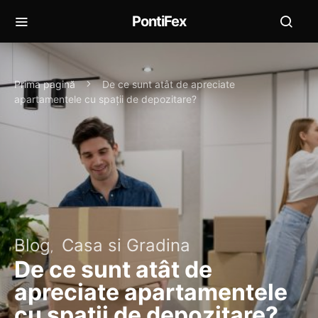
PontiFex
Prima pagină
De ce sunt atât de apreciate
apartamentele cu spații de depozitare?
Blog
Casa si Gradina
De ce sunt atât de
apreciate apartamentele
cu spații de depozitare?