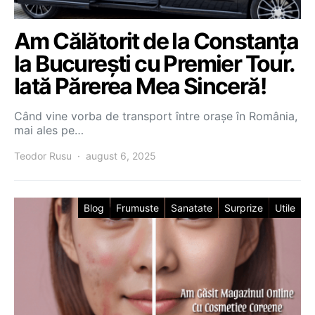
Am Călătorit de la Constanța
la București cu Premier Tour.
Iată Părerea Mea Sinceră!
Când vine vorba de transport între orașe în România,
mai ales pe…
Teodor Rusu
august 6, 2025
Blog
Frumuste
Sanatate
Surprize
Utile