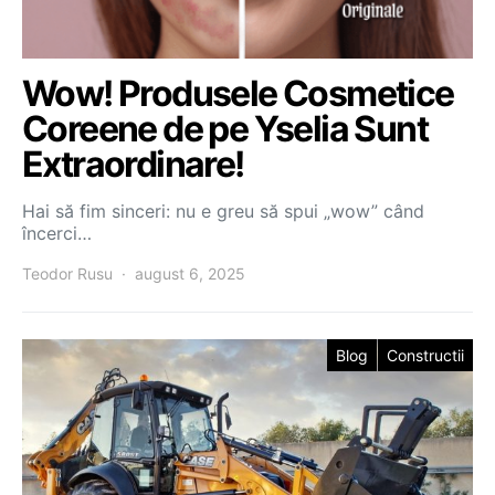
Wow! Produsele Cosmetice
Coreene de pe Yselia Sunt
Extraordinare!
Hai să fim sinceri: nu e greu să spui „wow” când
încerci…
Teodor Rusu
august 6, 2025
Blog
Constructii