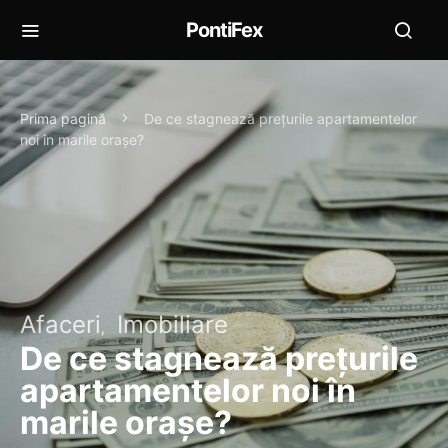
PontiFex
Prima pagină
De ce stagnează prețurile apartamentelor
noi în marile orașe?
Afaceri
Imobiliare
De ce stagnează prețurile
apartamentelor noi în
marile orașe?