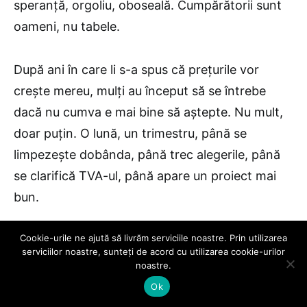
speranță, orgoliu, oboseală. Cumpărătorii sunt
oameni, nu tabele.
După ani în care li s-a spus că prețurile vor
crește mereu, mulți au început să se întrebe
dacă nu cumva e mai bine să aștepte. Nu mult,
doar puțin. O lună, un trimestru, până se
limpezește dobânda, până trec alegerile, până
se clarifică TVA-ul, până apare un proiect mai
bun.
Cookie-urile ne ajută să livrăm serviciile noastre. Prin utilizarea
Această așteptare colectivă are efect. Nu
serviciilor noastre, sunteți de acord cu utilizarea cookie-urilor
oprește piața, dar îi schimbă ritmul.
noastre.
Dezvoltatorul simte că oamenii vin la vizionare
Ok
mai puțin grăbiți. Agentul simte că oferta