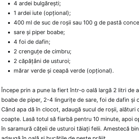
4 ardei bulgărești;
1 ardei iute (opțional);
400 ml de suc de roșii sau 100 g de pastă concen
sare și piper boabe;
4 foi de dafin;
2 crenguțe de cimbru;
2 căpățâni de usturoi;
mărar verde și ceapă verde (opțional).
Începe prin a pune la fiert într-o oală largă 2 litri de 
boabe de piper, 2-4 lingurițe de sare, foi de dafin și
Când apa dă în clocot, adaugă sucul de roșii, alături de
coapte. Lasă totul să fiarbă pentru 10 minute, apoi 
în saramură cățeii de usturoi tăiați felii. Amestecă bi
adaugă în oală și bucățile de pește prăjit.