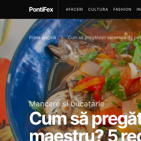
PontiFex
AFACERI
CULTURA
FASHION
I
Prima pagină
Cum să pregătești saramura de pe
Mancare si bucatarie
Cum să pregăt
maestru? 5 r