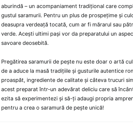
aburindă – un acompaniament tradițional care comp
gustul saramurii. Pentru un plus de prospețime și cul
deasupra verdeață tocată, cum ar fi mărarul sau pătr
verde. Acești ultimi pași vor da preparatului un aspec
savoare deosebită.
Pregătirea saramurii de pește nu este doar o artă cul
de a aduce la masă tradițiile și gusturile autentice r
proaspăt, ingrediente de calitate și câteva trucuri s
acest preparat într-un adevărat deliciu care să încâ
ezita să experimentezi și să-ți adaugi propria ampren
pentru a crea o saramură de pește unică!