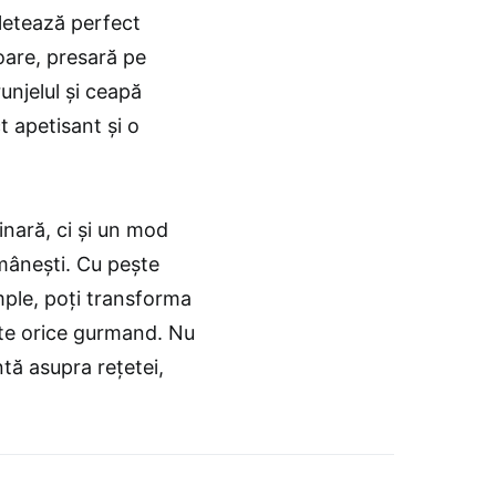
letează perfect
oare, presară pe
unjelul și ceapă
t apetisant și o
inară, ci și un mod
omânești. Cu pește
imple, poți transforma
nte orice gurmand. Nu
tă asupra rețetei,