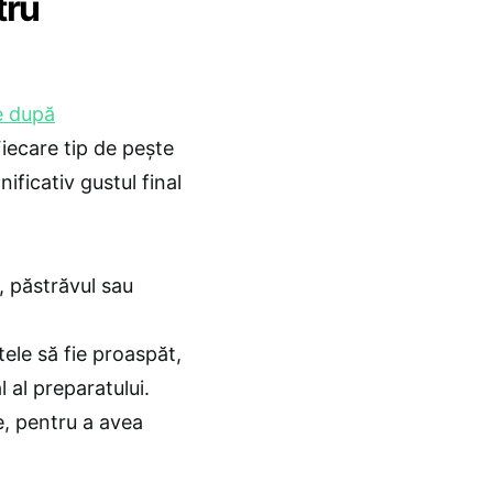
tru
e după
Fiecare tip de pește
ificativ gustul final
, păstrăvul sau
tele să fie proaspăt,
 al preparatului.
e, pentru a avea