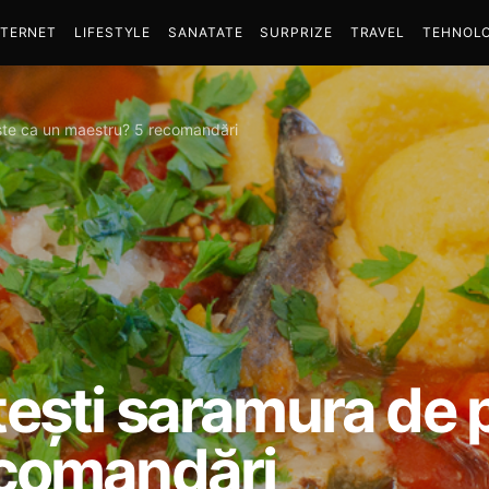
NTERNET
LIFESTYLE
SANATATE
SURPRIZE
TRAVEL
TEHNOLO
ște ca un maestru? 5 recomandări
ești saramura de 
ecomandări