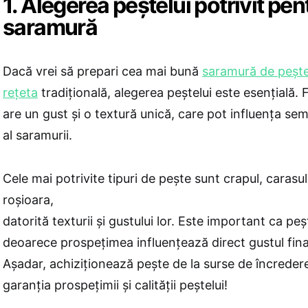
1. Alegerea peștelui potrivit pen
saramură
Dacă vrei să prepari cea mai bună
saramură de peșt
rețeta
tradițională, alegerea peștelui este esențială. 
are un gust și o textură unică, care pot influența semn
al saramurii.
Cele mai potrivite tipuri de pește sunt crapul, carasul
roșioara,
datorită texturii și gustului lor. Este important ca peș
deoarece prospețimea influențează direct gustul final
Așadar, achiziționează pește de la surse de încreder
garanția prospețimii și calității peștelui!