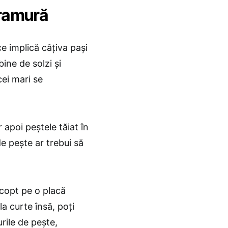
aramură
e implică câțiva pași
ine de solzi și
cei mari se
r apoi peștele tăiat în
e pește ar trebui să
copt pe o placă
la curte însă, poți
urile de pește,