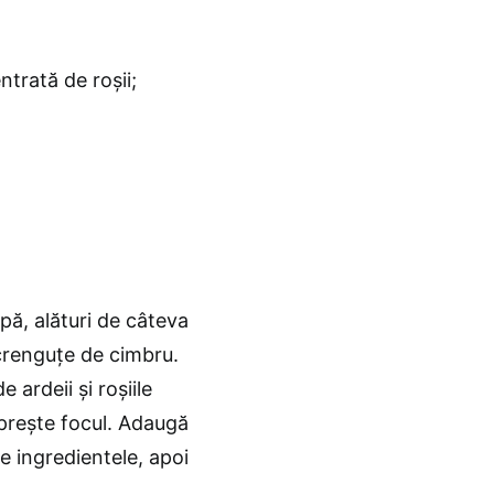
trată de roșii;
apă, alături de câteva
 crenguțe de cimbru.
 ardeii și roșiile
oprește focul. Adaugă
ne ingredientele, apoi