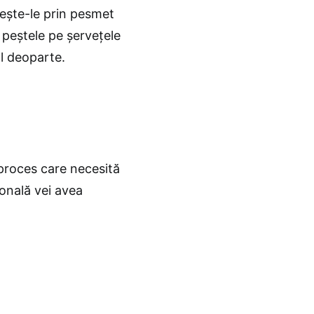
lește-le prin pesmet
oi peștele pe șervețele
-l deoparte.
proces care necesită
ională vei avea