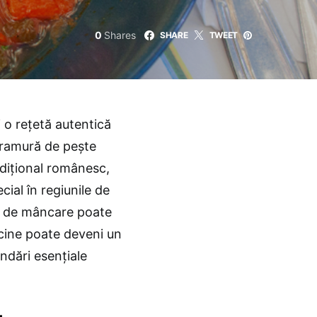
0
Shares
SHARE
TWEET
i o rețetă autentică
aramură de pește
adițional românesc,
cial în regiunile de
el de mâncare poate
icine poate deveni un
ndări esențiale