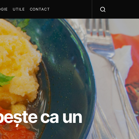
GIE
UTILE
CONTACT
pește ca un