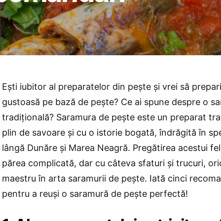
Ești iubitor al preparatelor din pește și vrei să prepar
gustoasă pe bază de pește? Ce ai spune despre o s
tradițională? Saramura de pește este un preparat tr
plin de savoare și cu o istorie bogată, îndrăgită în spe
lângă Dunăre și Marea Neagră. Pregătirea acestui f
părea complicată, dar cu câteva sfaturi și trucuri, or
maestru în arta saramurii de pește. Iată cinci recoma
pentru a reuși o saramură de pește perfectă!