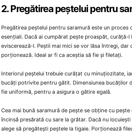
2. Pregătirea peștelui pentru s
Pregătirea peștelui pentru saramură este un proces c
esențiali. Dacă ai cumpărat pește proaspăt, curăță-l b
eviscerează-l. Peștii mai mici se vor lăsa întregi, dar 
porționează. Ideal ar fi ca aceștia să fie și filetați.
Interiorul peștelui trebuie curățat cu minuțiozitate, ia
bucăți potrivite pentru gătit. Dimensiunea bucăților d
fie uniformă, pentru a asigura o gătire egală.
Cea mai bună saramură de pește se obține cu pește 
încinsă presărată cu sare la grătar. Dacă nu locuiești 
alege să pregătești peștele la tigaie. Porționează file