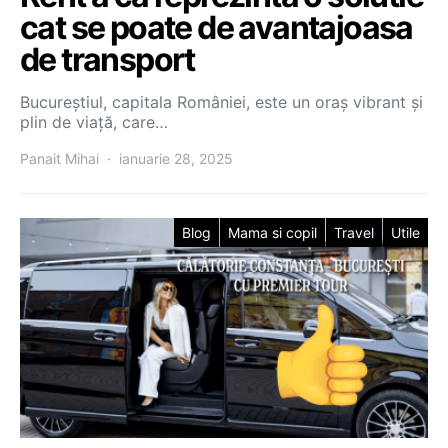
cat se poate de avantajoasa
de transport
Bucureștiul, capitala României, este un oraș vibrant și
plin de viață, care…
Panait Mihai
ianuarie 28, 2025
Blog
Mama si copil
Travel
Utile