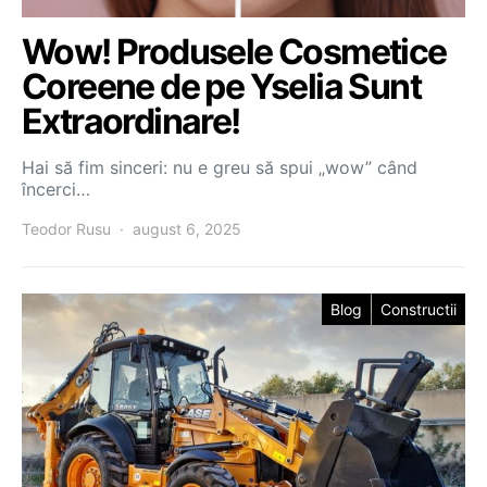
Wow! Produsele Cosmetice
Coreene de pe Yselia Sunt
Extraordinare!
Hai să fim sinceri: nu e greu să spui „wow” când
încerci…
Teodor Rusu
august 6, 2025
Blog
Constructii