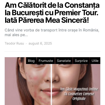
Am Călătorit de la Constanța
la București cu Premier Tour.
Iată Părerea Mea Sinceră!
Când vine vorba de transport între orașe în România,
mai ales pe…
Teodor Rusu
august 6, 2025
Blog
Frumuste
Sanatate
Surprize
Utile