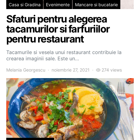
Casa si Gradina
Evenimente
Mancare si bucatarie
Sfaturi pentru alegerea
tacamurilor si farfuriilor
pentru restaurant
Tacamurile si vesela unui restaurant contribuie la
crearea imaginii sale. Este un…
Melania Georgescu
noiembrie 27, 2021
274 views