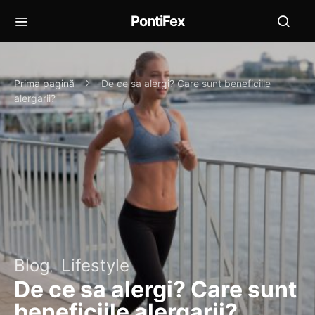
PontiFex
Prima pagină
De ce sa alergi? Care sunt beneficiile
alergarii?
Blog
Lifestyle
De ce sa alergi? Care sunt
beneficiile alergarii?