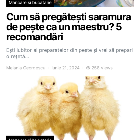
Mancare si bucatarie
Cum să pregătești saramura
de pește ca un maestru? 5
recomandări
Ești iubitor al preparatelor din pește și vrei să prepari
o rețetă…
Melania Georgescu
iunie 21, 2024
258 views