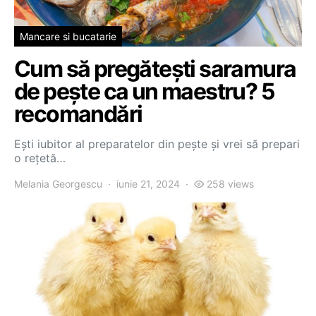
Mancare si bucatarie
Cum să pregătești saramura
de pește ca un maestru? 5
recomandări
Ești iubitor al preparatelor din pește și vrei să prepari
o rețetă…
Melania Georgescu
iunie 21, 2024
258 views