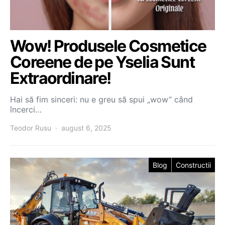
Wow! Produsele Cosmetice
Coreene de pe Yselia Sunt
Extraordinare!
Hai să fim sinceri: nu e greu să spui „wow” când
încerci…
Teodor Rusu
august 6, 2025
Blog
Constructii