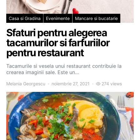
Casa si Gradina
Evenimente
Mancare si bucatarie
Sfaturi pentru alegerea
tacamurilor si farfuriilor
pentru restaurant
Tacamurile si vesela unui restaurant contribuie la
crearea imaginii sale. Este un…
Melania Georgescu
noiembrie 27, 2021
274 views