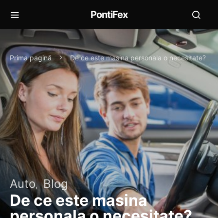
PontiFex
Prima pagină
De ce este masina personala o necesitate?
Auto
Blog
De ce este masina
personala o necesitate?