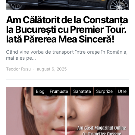
Am Călătorit de la Constanța
la București cu Premier Tour.
Iată Părerea Mea Sinceră!
Când vine vorba de transport între orașe în România,
mai ales pe…
Teodor Rusu
august 6, 2025
Blog
Frumuste
Sanatate
Surprize
Utile