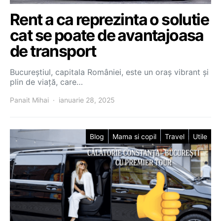
Rent a ca reprezinta o solutie
cat se poate de avantajoasa
de transport
Bucureștiul, capitala României, este un oraș vibrant și
plin de viață, care…
Panait Mihai
ianuarie 28, 2025
Blog
Mama si copil
Travel
Utile