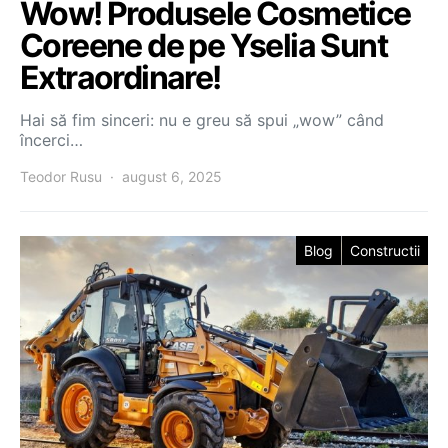
Wow! Produsele Cosmetice
Coreene de pe Yselia Sunt
Extraordinare!
Hai să fim sinceri: nu e greu să spui „wow” când
încerci…
Teodor Rusu
august 6, 2025
Blog
Constructii