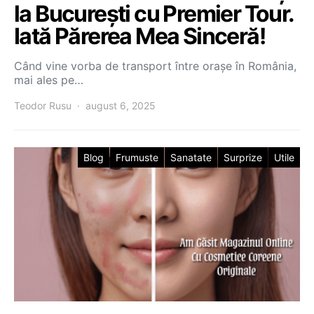
la București cu Premier Tour.
Iată Părerea Mea Sinceră!
Când vine vorba de transport între orașe în România,
mai ales pe…
Teodor Rusu
august 6, 2025
Blog
Frumuste
Sanatate
Surprize
Utile