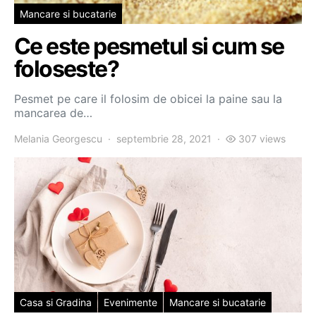
Mancare si bucatarie
Ce este pesmetul si cum se
foloseste?
Pesmet pe care il folosim de obicei la paine sau la
mancarea de…
Melania Georgescu
septembrie 28, 2021
307 views
Casa si Gradina
Evenimente
Mancare si bucatarie