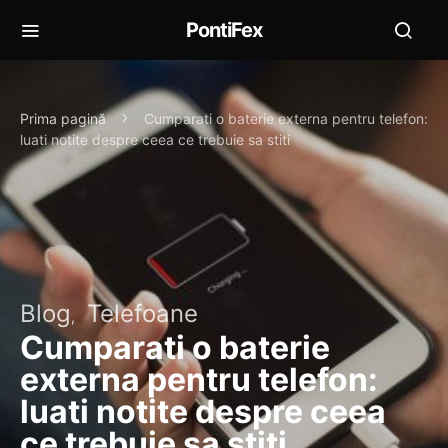
PontiFex
Prima pagină
Cumparati o baterie externa pentru telefon:
luati notite despre ceea ce trebuie sa stiti
Blog
Telefoane
Cumparati o baterie
externa pentru telefon:
luati notite despre ceea
ce trebuie sa stiti