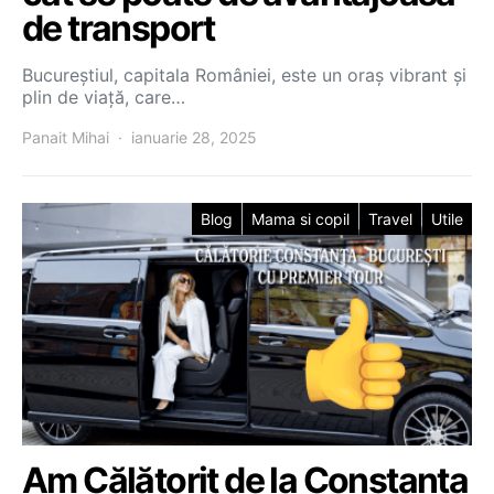
de transport
Bucureștiul, capitala României, este un oraș vibrant și
plin de viață, care…
Panait Mihai
ianuarie 28, 2025
Blog
Mama si copil
Travel
Utile
Am Călătorit de la Constanța