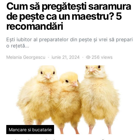
Cum să pregătești saramura
de pește ca un maestru? 5
recomandări
Ești iubitor al preparatelor din pește și vrei să prepari
o rețetă…
Melania Georgescu
iunie 21, 2024
256 views
Mancare si bucatarie