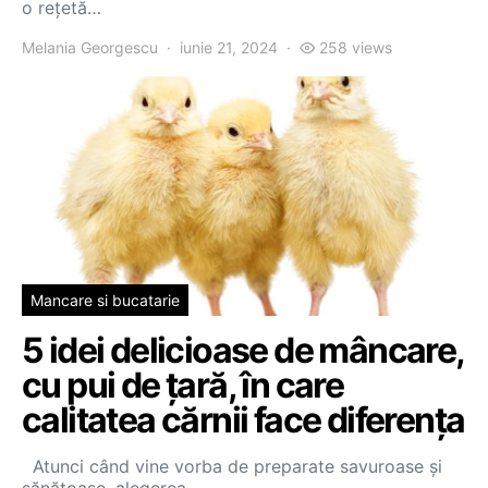
o rețetă…
Melania Georgescu
iunie 21, 2024
258 views
Mancare si bucatarie
5 idei delicioase de mâncare,
cu pui de țară, în care
calitatea cărnii face diferența
Atunci când vine vorba de preparate savuroase și