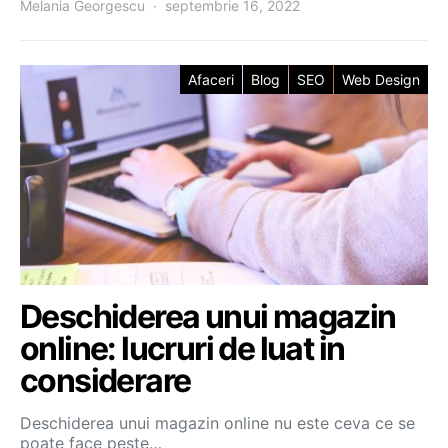
Melania Georgescu
septembrie 16, 2022
Afaceri
Blog
SEO
Web Design
Deschiderea unui magazin
online: lucruri de luat in
considerare
Deschiderea unui magazin online nu este ceva ce se
poate face peste…