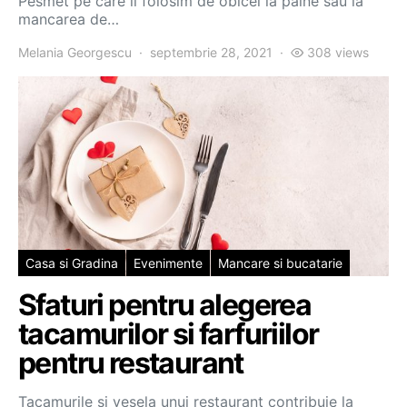
Pesmet pe care il folosim de obicei la paine sau la
mancarea de…
Melania Georgescu
septembrie 28, 2021
308 views
Casa si Gradina
Evenimente
Mancare si bucatarie
Sfaturi pentru alegerea
tacamurilor si farfuriilor
pentru restaurant
Tacamurile si vesela unui restaurant contribuie la