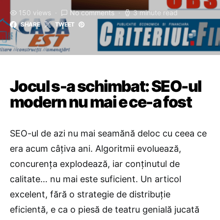
150 views
No comments
3 minute read
SHARE
TWEET
Jocul s-a schimbat: SEO-ul
modern nu mai e ce-a fost
SEO-ul de azi nu mai seamănă deloc cu ceea ce
era acum câțiva ani. Algoritmii evoluează,
concurența explodează, iar conținutul de
calitate… nu mai este suficient. Un articol
excelent, fără o strategie de distribuție
eficientă, e ca o piesă de teatru genială jucată