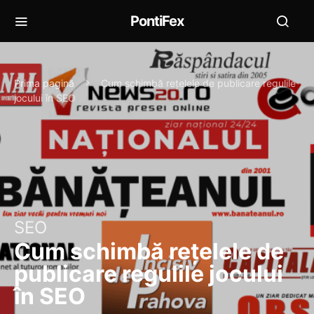
PontiFex
Prima pagină
Cum schimbă rețelele de publicare regulile
jocului în SEO
SEO
Cum schimbă rețelele de
publicare regulile jocului
în SEO