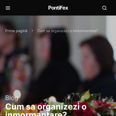
PontiFex
Prima pagină
Cum sa organizezi o inmormantare?
Blog
Cum sa organizezi o
inmormantare?