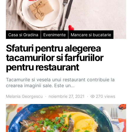
Casa si Gradina
Evenimente
Mancare si bucatarie
Sfaturi pentru alegerea
tacamurilor si farfuriilor
pentru restaurant
Tacamurile si vesela unui restaurant contribuie la
crearea imaginii sale. Este un…
Melania Georgescu
noiembrie 27, 2021
270 views