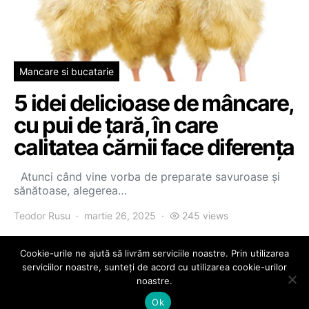
Mancare si bucatarie
5 idei delicioase de mâncare,
cu pui de țară, în care
calitatea cărnii face diferența
Atunci când vine vorba de preparate savuroase și
sănătoase, alegerea…
Teodor Rusu
martie 26, 2025
245 views
Cookie-urile ne ajută să livrăm serviciile noastre. Prin utilizarea
serviciilor noastre, sunteți de acord cu utilizarea cookie-urilor
noastre.
PontiFex
Ok