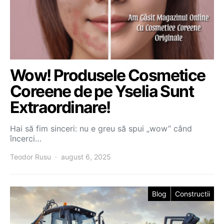
Wow! Produsele Cosmetice
Coreene de pe Yselia Sunt
Extraordinare!
Hai să fim sinceri: nu e greu să spui „wow” când
încerci…
Teodor Rusu
august 6, 2025
Blog
Constructii