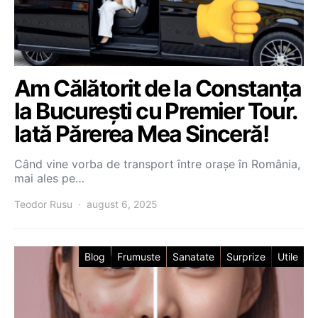
Am Călătorit de la Constanța
la București cu Premier Tour.
Iată Părerea Mea Sinceră!
Când vine vorba de transport între orașe în România,
mai ales pe…
Teodor Rusu
august 6, 2025
Blog
Frumuste
Sanatate
Surprize
Utile