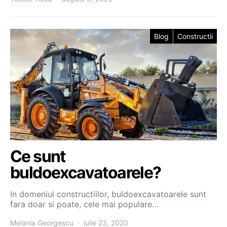
Blog
Constructii
Ce sunt
buldoexcavatoarele?
In domeniul constructiilor, buldoexcavatoarele sunt
fara doar si poate, cele mai populare…
Melania Georgescu
iulie 23, 2020