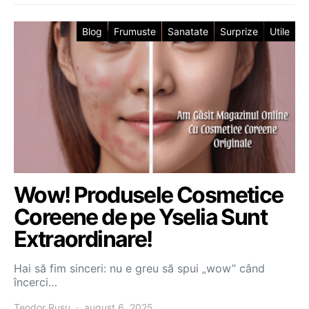
Blog
Frumuste
Sanatate
Surprize
Utile
Wow! Produsele Cosmetice
Coreene de pe Yselia Sunt
Extraordinare!
Hai să fim sinceri: nu e greu să spui „wow” când
încerci…
Teodor Rusu
august 6, 2025