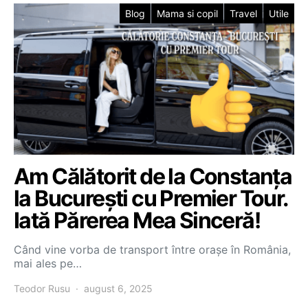
Blog
Mama si copil
Travel
Utile
Am Călătorit de la Constanța
la București cu Premier Tour.
Iată Părerea Mea Sinceră!
Când vine vorba de transport între orașe în România,
mai ales pe…
Teodor Rusu
august 6, 2025