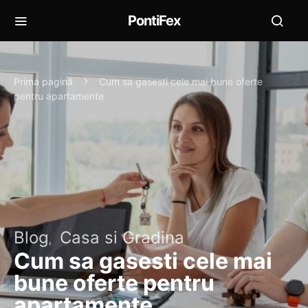
PontiFex
Prima pagină
Cum sa gasesti cele mai bune oferte
pentru apartamente
Blog
Casa si Gradina
Cum sa gasesti cele mai
bune oferte pentru
apartamente