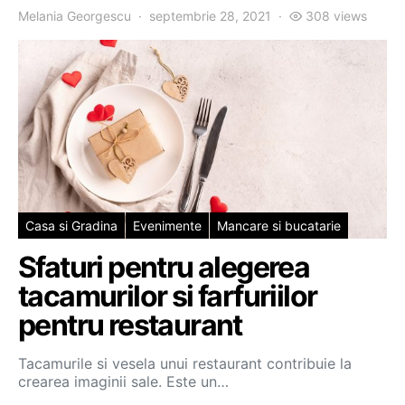
Melania Georgescu
septembrie 28, 2021
308 views
Casa si Gradina
Evenimente
Mancare si bucatarie
Sfaturi pentru alegerea
tacamurilor si farfuriilor
pentru restaurant
Tacamurile si vesela unui restaurant contribuie la
crearea imaginii sale. Este un…