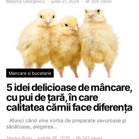
Melania Georgescu
iunie 21, 2024
258 views
Mancare si bucatarie
5 idei delicioase de mâncare,
cu pui de țară, în care
calitatea cărnii face diferența
Atunci când vine vorba de preparate savuroase și
sănătoase, alegerea…
Teodor Rusu
martie 26, 2025
247 views