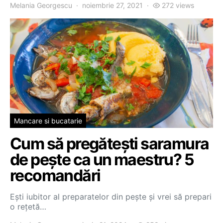
Melania Georgescu
noiembrie 27, 2021
272 views
Mancare si bucatarie
Cum să pregătești saramura
de pește ca un maestru? 5
recomandări
Ești iubitor al preparatelor din pește și vrei să prepari
o rețetă…