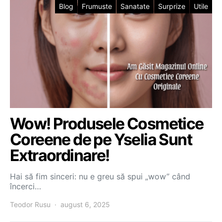
Blog
Frumuste
Sanatate
Surprize
Utile
Wow! Produsele Cosmetice
Coreene de pe Yselia Sunt
Extraordinare!
Hai să fim sinceri: nu e greu să spui „wow” când
încerci…
Teodor Rusu
august 6, 2025