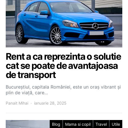
Rent a ca reprezinta o solutie
cat se poate de avantajoasa
de transport
Bucureștiul, capitala României, este un oraș vibrant și
plin de viață, care…
Panait Mihai
ianuarie 28, 2025
Blog
Mama si copil
Travel
Utile