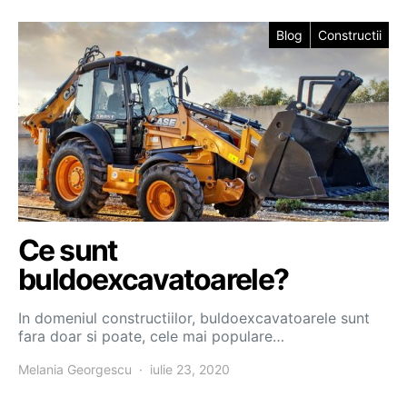
Blog
Constructii
Ce sunt
buldoexcavatoarele?
In domeniul constructiilor, buldoexcavatoarele sunt
fara doar si poate, cele mai populare…
Melania Georgescu
iulie 23, 2020