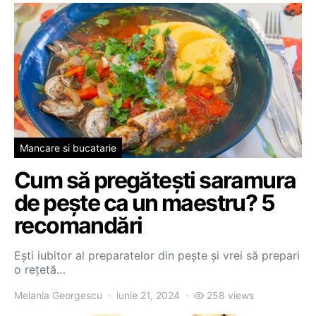
Mancare si bucatarie
Cum să pregătești saramura
de pește ca un maestru? 5
recomandări
Ești iubitor al preparatelor din pește și vrei să prepari
o rețetă…
Melania Georgescu
iunie 21, 2024
258 views