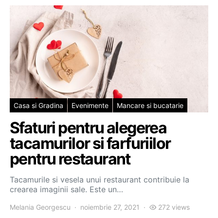
Casa si Gradina
Evenimente
Mancare si bucatarie
Sfaturi pentru alegerea
tacamurilor si farfuriilor
pentru restaurant
Tacamurile si vesela unui restaurant contribuie la
crearea imaginii sale. Este un…
Melania Georgescu
noiembrie 27, 2021
272 views