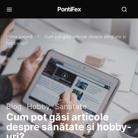
PontiFex
Prima pagină
Cum pot găsi articole despre sănătate și
hobby-uri?
Blog
Hobby
Sanatate
Cum pot găsi articole
despre sănătate și hobby-
uri?