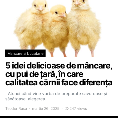
Mancare si bucatarie
5 idei delicioase de mâncare,
cu pui de țară, în care
calitatea cărnii face diferența
Atunci când vine vorba de preparate savuroase și
sănătoase, alegerea…
Teodor Rusu
martie 26, 2025
247 views