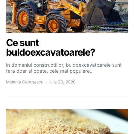
Ce sunt
buldoexcavatoarele?
In domeniul constructiilor, buldoexcavatoarele sunt
fara doar si poate, cele mai populare…
Melania Georgescu
iulie 23, 2020