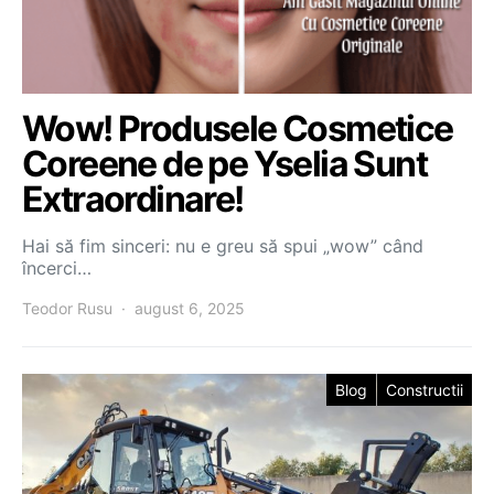
Wow! Produsele Cosmetice
Coreene de pe Yselia Sunt
Extraordinare!
Hai să fim sinceri: nu e greu să spui „wow” când
încerci…
Teodor Rusu
august 6, 2025
Blog
Constructii