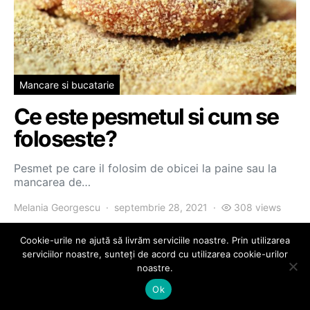
Mancare si bucatarie
Ce este pesmetul si cum se
foloseste?
Pesmet pe care il folosim de obicei la paine sau la
mancarea de…
Melania Georgescu
septembrie 28, 2021
308 views
Cookie-urile ne ajută să livrăm serviciile noastre. Prin utilizarea
serviciilor noastre, sunteți de acord cu utilizarea cookie-urilor
noastre.
Ok