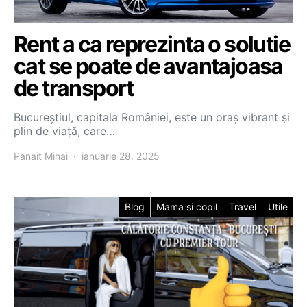
Rent a ca reprezinta o solutie
cat se poate de avantajoasa
de transport
Bucureștiul, capitala României, este un oraș vibrant și
plin de viață, care…
Panait Mihai
ianuarie 28, 2025
Blog
Mama si copil
Travel
Utile