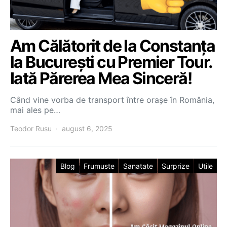
Am Călătorit de la Constanța
la București cu Premier Tour.
Iată Părerea Mea Sinceră!
Când vine vorba de transport între orașe în România,
mai ales pe…
Teodor Rusu
august 6, 2025
Blog
Frumuste
Sanatate
Surprize
Utile