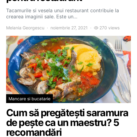
Tacamurile si vesela unui restaurant contribuie la
crearea imaginii sale. Este un…
Melania Georgescu
noiembrie 27, 2021
270 views
Mancare si bucatarie
Cum să pregătești saramura
de pește ca un maestru? 5
recomandări