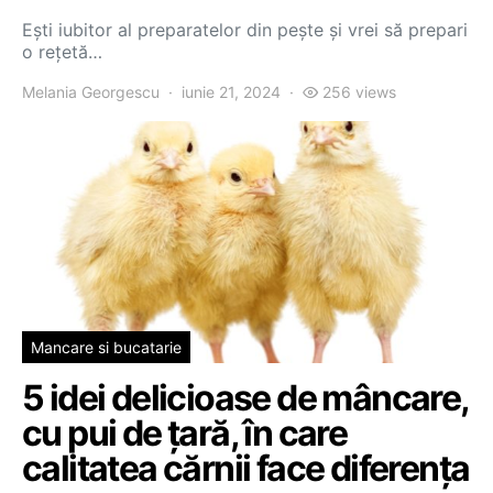
Ești iubitor al preparatelor din pește și vrei să prepari
o rețetă…
Melania Georgescu
iunie 21, 2024
256 views
Mancare si bucatarie
5 idei delicioase de mâncare,
cu pui de țară, în care
calitatea cărnii face diferența