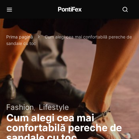
PontiFex
Prima pagină
Cum alegi cea mai confortabilă pereche de
sandale cu toc
Fashion
Lifestyle
Cum alegi cea mai
confortabilă pereche de
sandale cu toc