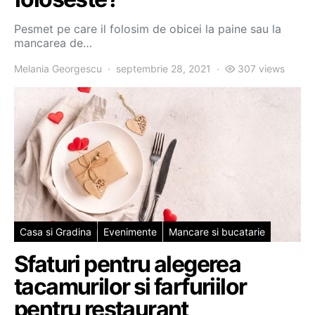
Pesmet pe care il folosim de obicei la paine sau la
mancarea de…
Melania Georgescu
septembrie 28, 2021
307 views
Casa si Gradina
Evenimente
Mancare si bucatarie
Sfaturi pentru alegerea
tacamurilor si farfuriilor
pentru restaurant