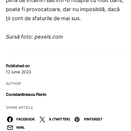
plină de întâlniri sau într-o noapte cu mult dans,
poate fi provocatoare, dar nu imposibilă, dacă
ții cont de sfaturile de mai sus.
Sursă foto: pexels.com
Published on
12 iunie 2023
AUTHOR
Constantinescu Florin
SHARE ARTICLE
FACEBOOK
X (TWITTER)
PINTEREST
MAIL