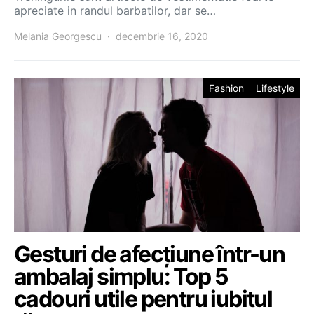
apreciate in randul barbatilor, dar se…
Melania Georgescu
decembrie 16, 2020
Fashion
Lifestyle
Gesturi de afecțiune într-un
ambalaj simplu: Top 5
cadouri utile pentru iubitul