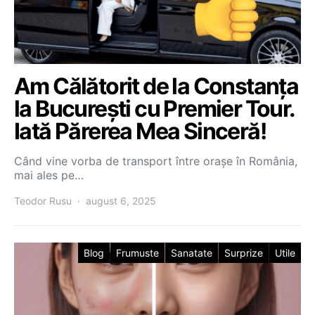
Am Călătorit de la Constanța
la București cu Premier Tour.
Iată Părerea Mea Sinceră!
Când vine vorba de transport între orașe în România,
mai ales pe…
Teodor Rusu
august 6, 2025
Blog
Frumuste
Sanatate
Surprize
Utile