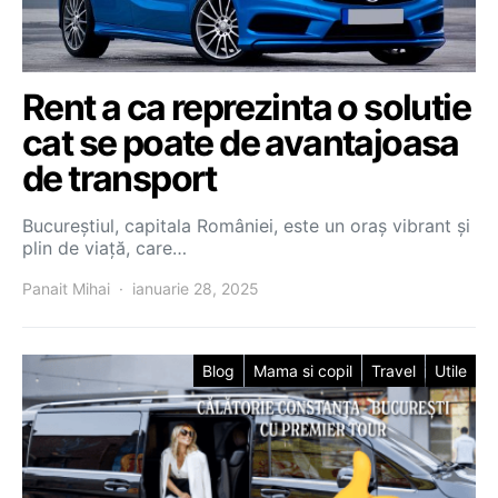
Rent a ca reprezinta o solutie
cat se poate de avantajoasa
de transport
Bucureștiul, capitala României, este un oraș vibrant și
plin de viață, care…
Panait Mihai
ianuarie 28, 2025
Blog
Mama si copil
Travel
Utile