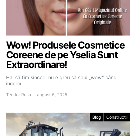
Wow! Produsele Cosmetice
Coreene de pe Yselia Sunt
Extraordinare!
Hai să fim sinceri: nu e greu să spui „wow” când
încerci…
Teodor Rusu
august 6, 2025
Blog
Constructii