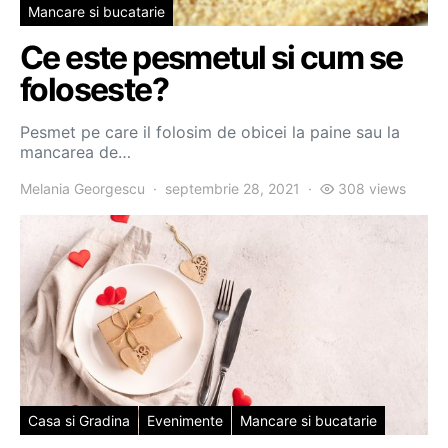
Mancare si bucatarie
Ce este pesmetul si cum se
foloseste?
Pesmet pe care il folosim de obicei la paine sau la
mancarea de…
Melania Georgescu
septembrie 28, 2021
308 views
Casa si Gradina
Evenimente
Mancare si bucatarie