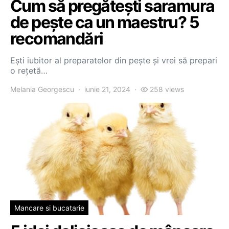
Cum să pregătești saramura
de pește ca un maestru? 5
recomandări
Ești iubitor al preparatelor din pește și vrei să prepari
o rețetă…
Melania Georgescu
iunie 21, 2024
258 views
Mancare si bucatarie