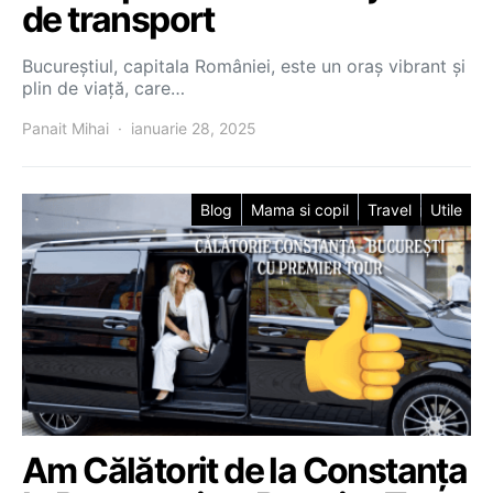
de transport
Bucureștiul, capitala României, este un oraș vibrant și
plin de viață, care…
Panait Mihai
ianuarie 28, 2025
Blog
Mama si copil
Travel
Utile
Am Călătorit de la Constanța