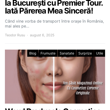
la București cu Premier Tour.
Iată Părerea Mea Sinceră!
Când vine vorba de transport între orașe în România,
mai ales pe…
Teodor Rusu
august 6, 2025
Blog
Frumuste
Sanatate
Surprize
Utile