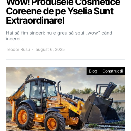
Wow! Produsele Cosmetice
Coreene de pe Yselia Sunt
Extraordinare!
Hai să fim sinceri: nu e greu să spui „wow” când
încerci…
Teodor Rusu
august 6, 2025
Blog
Constructii