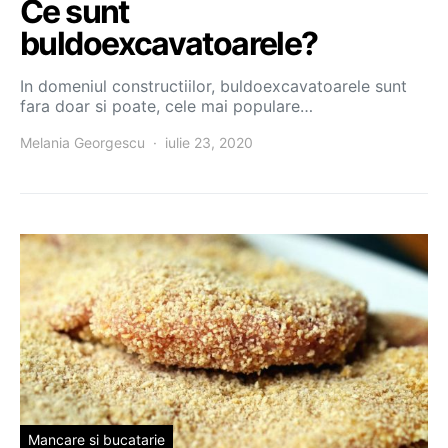
Ce sunt
buldoexcavatoarele?
In domeniul constructiilor, buldoexcavatoarele sunt
fara doar si poate, cele mai populare…
Melania Georgescu
iulie 23, 2020
Mancare si bucatarie