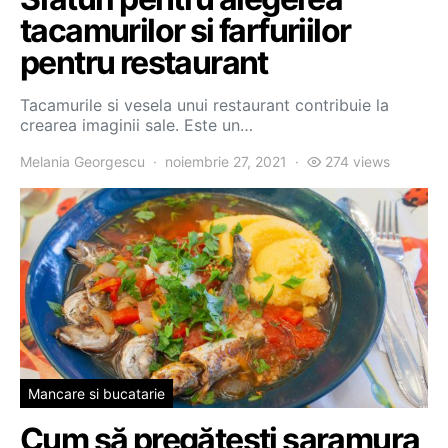
tacamurilor si farfuriilor
pentru restaurant
Tacamurile si vesela unui restaurant contribuie la
crearea imaginii sale. Este un…
Melania Georgescu
noiembrie 27, 2021
274 views
Mancare si bucatarie
Cum să pregătești saramura