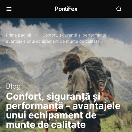
PontiFex
Prima pagină
Confort, siguranță și performanță –
avantajele unui echipament de munte de calitate
Blog
Confort, siguranță și
performanță – avantajele
unui echipament de
munte de calitate