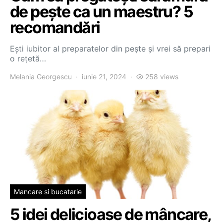
de pește ca un maestru? 5
recomandări
Ești iubitor al preparatelor din pește și vrei să prepari
o rețetă…
Melania Georgescu
iunie 21, 2024
258 views
Mancare si bucatarie
5 idei delicioase de mâncare,