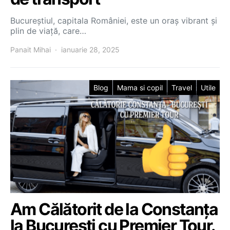
Bucureștiul, capitala României, este un oraș vibrant și
plin de viață, care…
Panait Mihai
ianuarie 28, 2025
Blog
Mama si copil
Travel
Utile
Am Călătorit de la Constanța
la București cu Premier Tour.