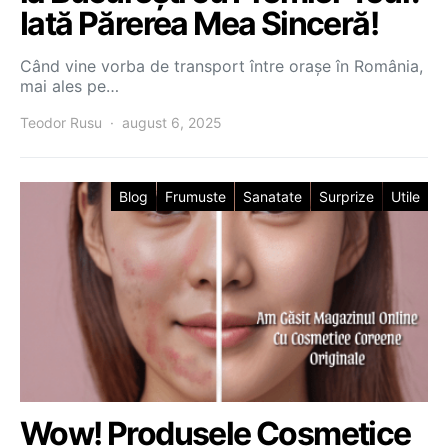
Iată Părerea Mea Sinceră!
Când vine vorba de transport între orașe în România,
mai ales pe…
Teodor Rusu
august 6, 2025
Blog
Frumuste
Sanatate
Surprize
Utile
Wow! Produsele Cosmetice