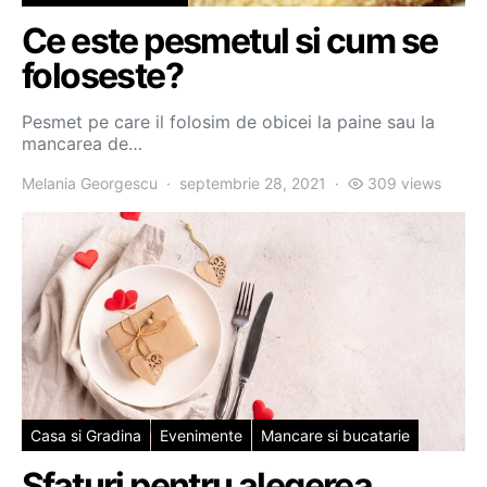
Ce este pesmetul si cum se
foloseste?
Pesmet pe care il folosim de obicei la paine sau la
mancarea de…
Melania Georgescu
septembrie 28, 2021
309 views
Casa si Gradina
Evenimente
Mancare si bucatarie
Sfaturi pentru alegerea