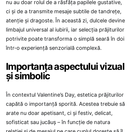
nu au doar rolul de a răsfăța papilele gustative,
ci și de a transmite mesaje subtile de tandrețe,
atenție și dragoste. În această zi, dulcele devine
limbajul universal al iubirii, iar selecția prăjiturilor
potrivite poate transforma o simplă seară în doi
într-o experiență senzorială complexă.
Importanța aspectului vizual
și simbolic
În contextul Valentine’s Day, estetica prăjiturilor
capătă o importanță sporită. Acestea trebuie să
arate nu doar apetisant, ci și festiv, delicat,
sofisticat sau jucăuș – în funcție de natura
relației și de mesajul pe care cuplul dorește să îl