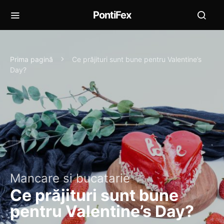
PontiFex
Prima pagină
Ce prăjituri sunt bune pentru Valentine’s
Day?
Mancare si bucatarie
Ce prăjituri sunt bune
pentru Valentine’s Day?