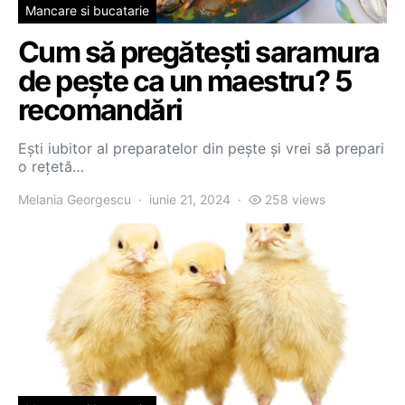
Mancare si bucatarie
Cum să pregătești saramura
de pește ca un maestru? 5
recomandări
Ești iubitor al preparatelor din pește și vrei să prepari
o rețetă…
Melania Georgescu
iunie 21, 2024
258 views