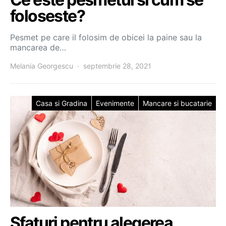
foloseste?
Pesmet pe care il folosim de obicei la paine sau la
mancarea de…
Melania Georgescu
septembrie 28, 2021
Casa si Gradina
Evenimente
Mancare si bucatarie
Sfaturi pentru alegerea