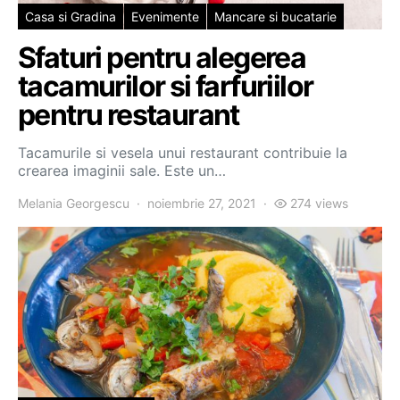
Casa si Gradina
Evenimente
Mancare si bucatarie
Sfaturi pentru alegerea
tacamurilor si farfuriilor
pentru restaurant
Tacamurile si vesela unui restaurant contribuie la
crearea imaginii sale. Este un…
Melania Georgescu
noiembrie 27, 2021
274 views