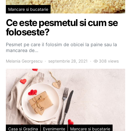
Mancare si bucatarie
Ce este pesmetul si cum se
foloseste?
Pesmet pe care il folosim de obicei la paine sau la
mancarea de…
Melania Georgescu
septembrie 28, 2021
308 views
Casa si Gradina
Evenimente
Mancare si bucatarie