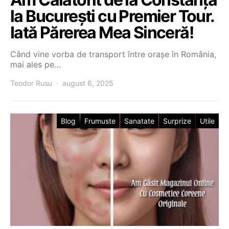
la București cu Premier Tour.
Iată Părerea Mea Sinceră!
Când vine vorba de transport între orașe în România,
mai ales pe…
Teodor Rusu
august 6, 2025
Blog
Frumuste
Sanatate
Surprize
Utile