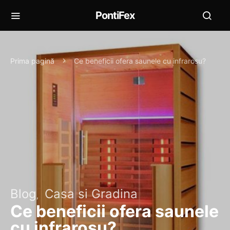
PontiFex
Prima pagină
Ce beneficii ofera saunele cu infrarosu?
Blog
Casa si Gradina
Ce beneficii ofera saunele
cu infrarosu?