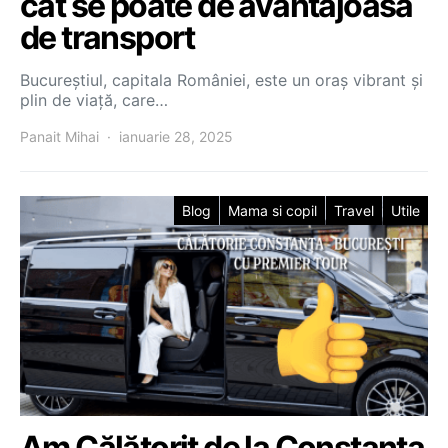
cat se poate de avantajoasa
de transport
Bucureștiul, capitala României, este un oraș vibrant și
plin de viață, care…
Panait Mihai
ianuarie 28, 2025
Blog
Mama si copil
Travel
Utile
Am Călătorit de la Constanța