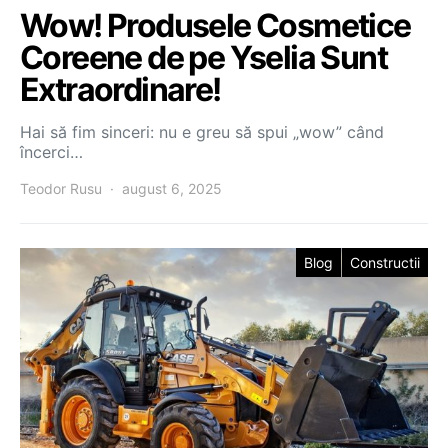
Wow! Produsele Cosmetice
Coreene de pe Yselia Sunt
Extraordinare!
Hai să fim sinceri: nu e greu să spui „wow” când
încerci…
Teodor Rusu
august 6, 2025
Blog
Constructii