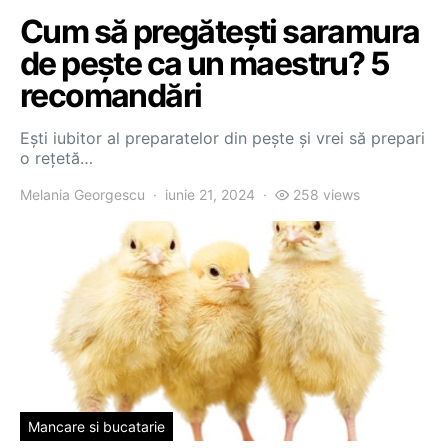
Cum să pregătești saramura
de pește ca un maestru? 5
recomandări
Ești iubitor al preparatelor din pește și vrei să prepari
o rețetă…
Melania Georgescu
iunie 21, 2024
258 views
Mancare si bucatarie