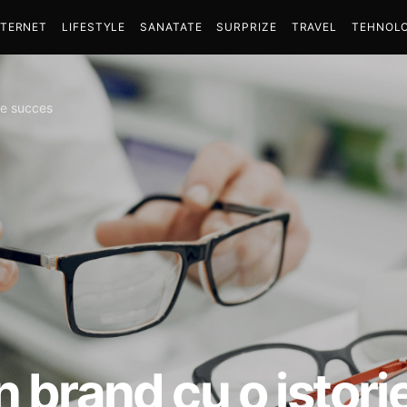
NTERNET
LIFESTYLE
SANATATE
SURPRIZE
TRAVEL
TEHNOLO
de succes
n brand cu o istor