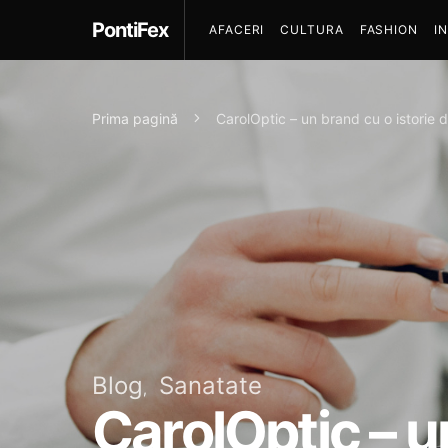
PontiFex
AFACERI
CULTURA
FASHION
I
Prima pagină
CarolOptic – un brand cu o istorie 
Blog
Sanatate
CarolOptic – u