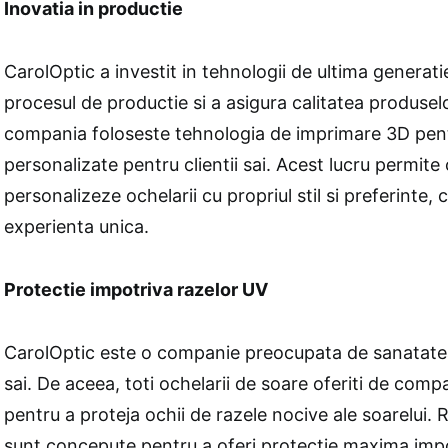
Inovatia in productie
CarolOptic a investit in tehnologii de ultima generat
procesul de productie si a asigura calitatea produsel
compania foloseste tehnologia de imprimare 3D pen
personalizate pentru clientii sai. Acest lucru permite c
personalizeze ochelarii cu propriul stil si preferinte, 
experienta unica.
Protectie impotriva razelor UV
CarolOptic este o companie preocupata de sanatatea 
sai. De aceea, toti ochelarii de soare oferiti de comp
pentru a proteja ochii de razele nocive ale soarelui. R
sunt concepute pentru a oferi protectie maxima impo