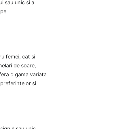
ui sau unic si a
 pe
u femei, cat si
helari de soare,
ofera o gama variata
 preferintelor si
signul sau unic.