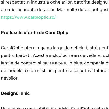
si respectat in industria ochelarilor, datorita designul
atentiei acordate detaliilor. Mai multe detalii pot gasi
https://www.caroloptic.ro/
.
Produsele oferite de CarolOptic
CarolOptic ofera o gama larga de ochelari, atat pentr
pentru barbati. Acestia includ ochelari de vedere, oc
lentile de contact si multe altele. In plus, compania 
de modele, culori si stiluri, pentru a se potrivi tuturor
nevoilor.
Designul unic
Un aspect remarcabil al brandului CarolOptic este de