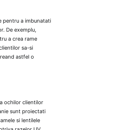
ie pentru a imbunatati
or. De exemplu,
tru a crea rame
lientilor sa-si
creand astfel o
ochilor clientilor
anie sunt proiectati
amele si lentilele
triva razelor UV.