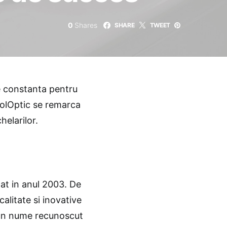
0
Shares
SHARE
TWEET
e constanta pentru
arolOptic se remarca
helarilor.
at in anul 2003. De
alitate si inovative
t un nume recunoscut