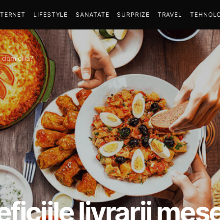
NTERNET
LIFESTYLE
SANATATE
SURPRIZE
TRAVEL
TEHNOLO
a domiciliu?
iciile livrarii mese