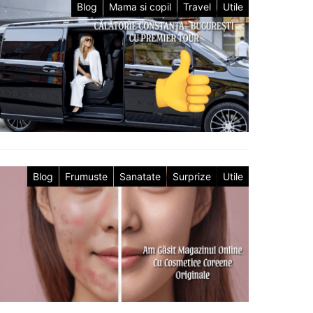
Blog
Mama si copil
Travel
Utile
Blog
Frumuste
Sanatate
Surprize
Utile