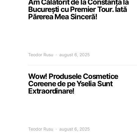
Am Călătorit de la Constanța la
București cu Premier Tour. Iată
Părerea Mea Sinceră!
Teodor Rusu
august 6, 2025
Wow! Produsele Cosmetice
Coreene de pe Yselia Sunt
Extraordinare!
Teodor Rusu
august 6, 2025