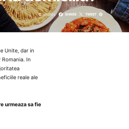
0
Shares
SHARE
TWEET
le Unite, dar in
iv Romania. In
oritatea
eficiile reale ale
re urmeaza sa fie