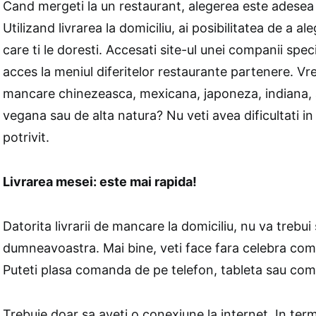
Cand mergeti la un restaurant, alegerea este adesea 
Utilizand livrarea la domiciliu, ai posibilitatea de a a
care ti le doresti. Accesati site-ul unei companii speci
acces la meniul diferitelor restaurante partenere. Vr
mancare chinezeasca, mexicana, japoneza, indiana, af
vegana sau de alta natura? Nu veti avea dificultati in
potrivit.
Livrarea mesei: este mai rapida!
Datorita livrarii de mancare la domiciliu, nu va trebui 
dumneavoastra. Mai bine, veti face fara celebra c
Puteti plasa comanda de pe telefon, tableta sau com
Trebuie doar sa aveti o conexiune la internet. In te