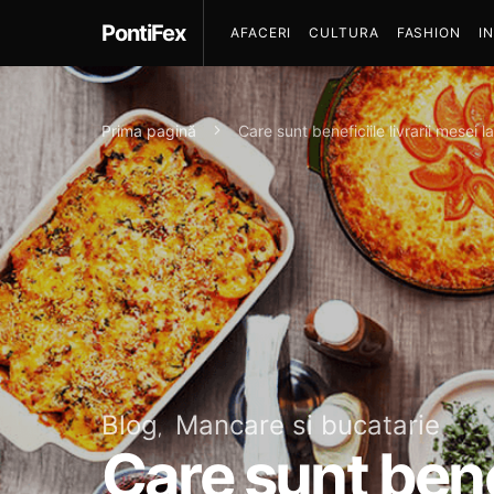
PontiFex
AFACERI
CULTURA
FASHION
I
Prima pagină
Care sunt beneficiile livrarii mesei l
Blog
Mancare si bucatarie
Care sunt benef