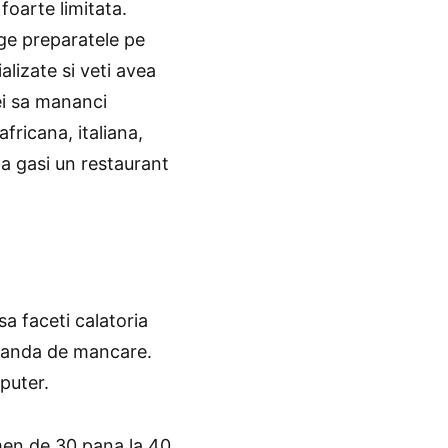
foarte limitata.
lege preparatele pe
alizate si veti avea
ei sa mananci
ricana, italiana,
 a gasi un restaurant
sa faceti calatoria
omanda de mancare.
puter.
rmen de 30 pana la 40